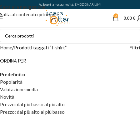
🦦 Scopri la nostra novità: EMOZIONARIUM!
Salta alla navigazione
Salta al contenuto principale
0
0,00
€
Filtri
Home
Prodotti taggati “t-shirt”
ORDINA PER
Predefinito
Popolarità
Valutazione media
Novità
Prezzo: dal più basso al più alto
Prezzo: dal più alto al più basso