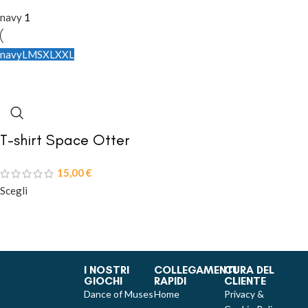
navy
1
navy
L
M
S
XL
XXL
T-shirt Space Otter
15,00
€
Scegli
I NOSTRI
COLLEGAMENTI
CURA DEL
GIOCHI
RAPIDI
CLIENTE
Dance of Muses
Home
Privacy &