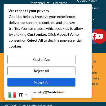
Cookie Policy
Emozionarium
Chi siamo
Politiche di uso
DecKreative
Notizie
We respect your privacy
del sito,
Cookies help us improve your experience,
DecKarnage
Newsletter
spedizioni e
deliver personalized content, and analyze
reclami
Not That Much
Contatti
traffic. You can choose which cookies to allow
Out of the box
by clicking
Customize
. Click
Accept All
to
comics
consent or
Reject All
to decline non-essential
Tutti i prodotti
cookies.
Customize
Space Otter Publishing è uno studio creativo indipendente
fondato nel 2022 che realizza giochi da tavolo e fumetti
Reject All
fuori dagli schemi. Creiamo esperienze che uniscono regole
chiare, idee originali e una forte identità artistica, dando vita
Accept All
a progetti che sorprendono, stimolano la mente e invitano a
guardare oltre l’ovvio.
Powered by
IT
© 2026. Tutti i diritti riservati.