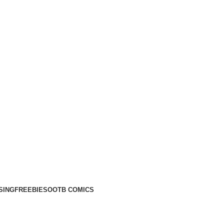
SING
FREEBIES
OOTB COMICS