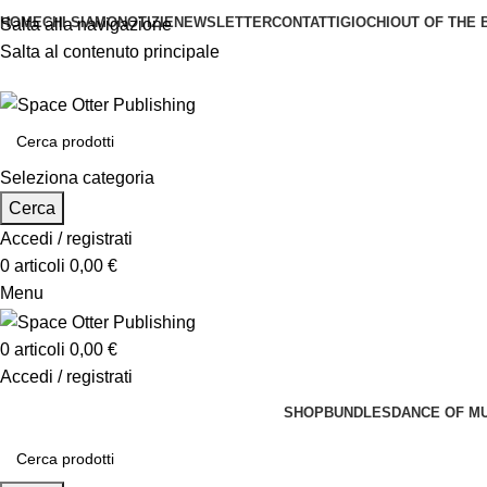
HOME
CHI SIAMO
NOTIZIE
NEWSLETTER
CONTATTI
GIOCHI
OUT OF THE 
Salta alla navigazione
Salta al contenuto principale
Seleziona categoria
Cerca
Accedi / registrati
0
articoli
0,00
€
Menu
0
articoli
0,00
€
Accedi / registrati
SHOP
BUNDLES
DANCE OF M