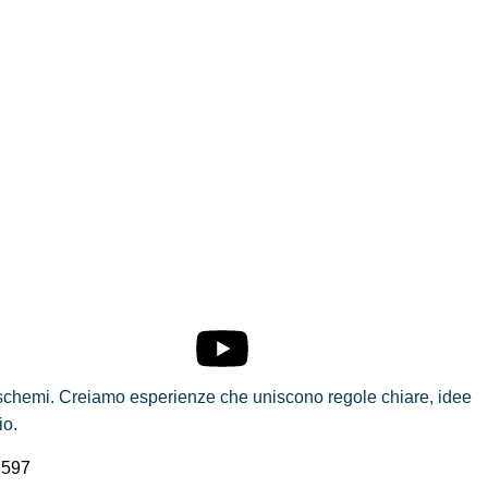
i schemi. Creiamo esperienze che uniscono regole chiare, idee
io.
7597