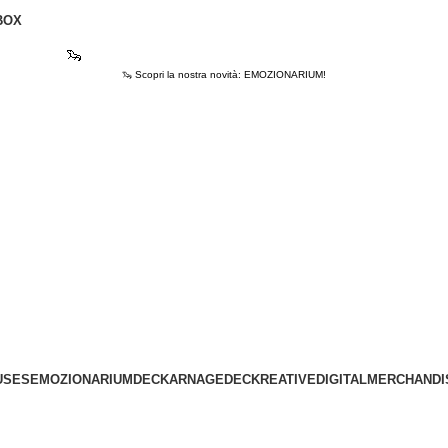
BOX
🦦
Scopri la nostra novità: EMOZIONARIUM!
🦦 Scopri la nostra novità: EMOZIONARIUM!
USES
EMOZIONARIUM
DECKARNAGE
DECKREATIVE
DIGITAL
MERCHANDI