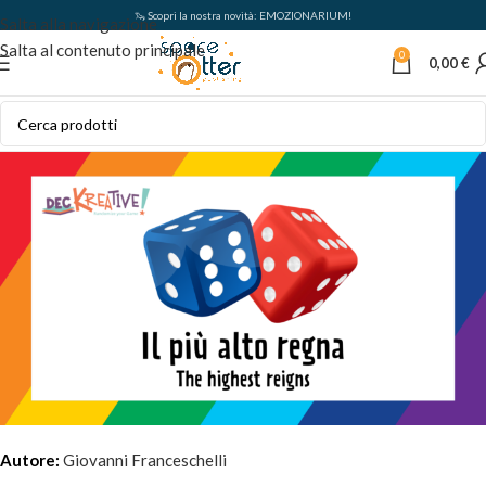
🦦 Scopri la nostra novità: EMOZIONARIUM!
Salta alla navigazione
Salta al contenuto principale
0
0,00
€
Autore:
Giovanni Franceschelli