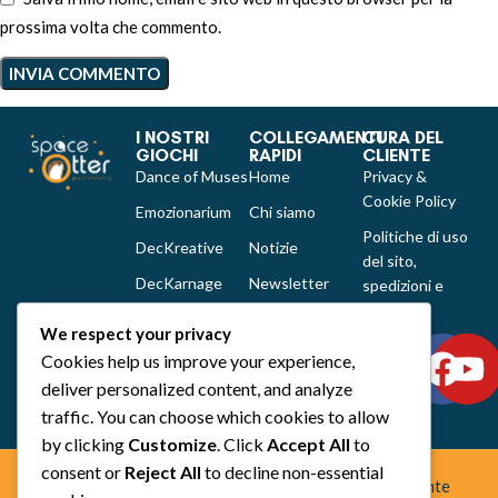
prossima volta che commento.
I NOSTRI
COLLEGAMENTI
CURA DEL
GIOCHI
RAPIDI
CLIENTE
Dance of Muses
Home
Privacy &
Cookie Policy
Emozionarium
Chi siamo
Politiche di uso
DecKreative
Notizie
del sito,
DecKarnage
Newsletter
spedizioni e
reclami
Not That Much
Contatti
We respect your privacy
Out of the box
Cookies help us improve your experience,
comics
deliver personalized content, and analyze
Tutti i prodotti
traffic. You can choose which cookies to allow
by clicking
Customize
. Click
Accept All
to
consent or
Reject All
to decline non-essential
Space Otter Publishing è uno studio creativo indipendente