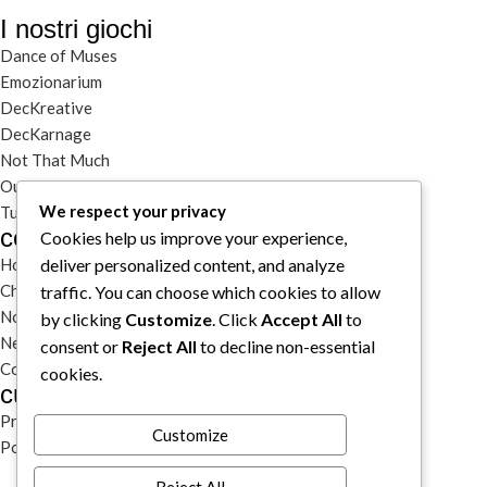
I nostri giochi
Dance of Muses
Emozionarium
DecKreative
DecKarnage
Not That Much
Out of the box comics
We respect your privacy
Tutti i prodotti
collegamenti rapidi
Cookies help us improve your experience,
Home
deliver personalized content, and analyze
Chi siamo
traffic. You can choose which cookies to allow
Notizie
by clicking
Customize
. Click
Accept All
to
Newsletter
consent or
Reject All
to decline non-essential
Contatti
cookies.
cura del cliente
Privacy & Cookie Policy
Customize
Politiche di uso del sito, spedizioni e reclami