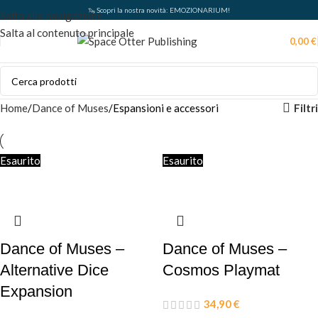
🦦 Scopri la nostra novità: EMOZIONARIUM!
Salta alla navigazione
Salta al contenuto principale
0,00
€
Filtri
Home
Dance of Muses
Espansioni e accessori
Esaurito
Esaurito
Dance of Muses –
Dance of Muses –
Alternative Dice
Cosmos Playmat
Expansion
34,90
€