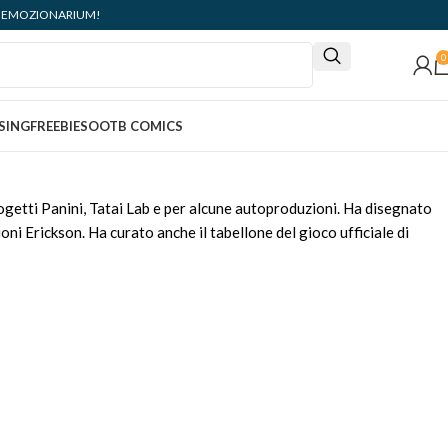
ità: EMOZIONARIUM!
0
SING
FREEBIES
OOTB COMICS
ogetti Panini, Tatai Lab e per alcune autoproduzioni. Ha disegnato
oni Erickson. Ha curato anche il tabellone del gioco ufficiale di