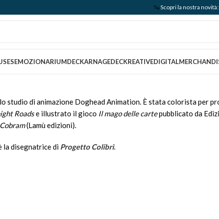
🦦
Scopri la nostra nov
USES
EMOZIONARIUM
DECKARNAGE
DECKREATIVE
DIGITAL
MERCHANDI
 lo studio di animazione Doghead Animation. È stata colorista per pr
ight Roads
e illustrato il gioco
Il mago delle carte
pubblicato da Edizi
a Cobram
(Lamù edizioni).
 la disegnatrice di
Progetto Colibrì
.