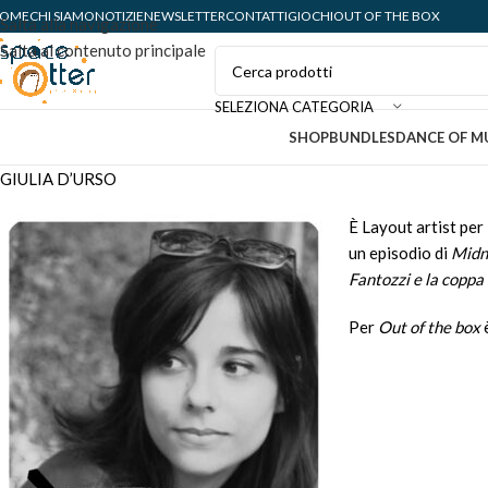
OME
CHI SIAMO
NOTIZIE
NEWSLETTER
CONTATTI
GIOCHI
OUT OF THE BOX
Salta alla navigazione
Salta al contenuto principale
SELEZIONA CATEGORIA
SHOP
BUNDLES
DANCE OF M
GIULIA D’URSO
È Layout artist per
un episodio di
Midn
Fantozzi e la copp
Per
Out of the box
è