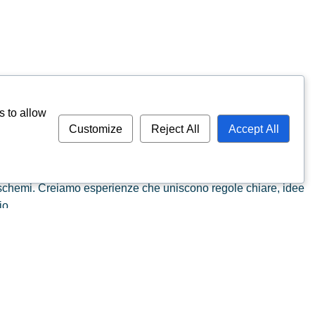
s to allow
Customize
Reject All
Accept All
i schemi. Creiamo esperienze che uniscono regole chiare, idee
io.
7597