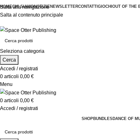
HOME
CHI SIAMO
NOTIZIE
NEWSLETTER
CONTATTI
GIOCHI
OUT OF THE 
Salta alla navigazione
Salta al contenuto principale
Seleziona categoria
Cerca
Accedi / registrati
0
articoli
0,00
€
Menu
0
articoli
0,00
€
Accedi / registrati
SHOP
BUNDLES
DANCE OF M