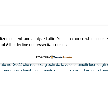
ized content, and analyze traffic. You can choose which cookie
ect All
to decline non-essential cookies.
Powered by
ato nel 2022 che realizza giochi da tavolo e fumetti fuori dagl
e sorprendono, stimolano la mente e invitano a guardare oltre l’ovv
ani, 15 - 59100 Prato (PO) - P.IVA: 02585170976 - REA PO - 62