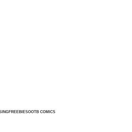
SING
FREEBIES
OOTB COMICS