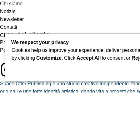
Chi siamo
Notizie
Newsletter
Contatti
cura del cliente
Privacy & Cookie Policy
We respect your privacy
Politiche di uso del sito, spedizioni e reclami
Cookies help us improve your experience, deliver personal
by clicking
Customize
. Click
Accept All
to consent or
Rej
Space Otter Publishing è uno studio creativo indipendente fond
originali e una forte identità artistica, dando vita a progetti ch
© 2026. Tutti i diritti riservati.
Space Otter Publishing
via Giuli