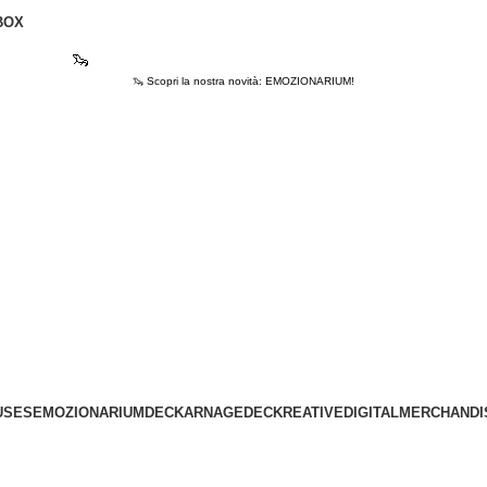
BOX
🦦
Scopri la nostra novità: EMOZIONARIUM!
🦦 Scopri la nostra novità: EMOZIONARIUM!
USES
EMOZIONARIUM
DECKARNAGE
DECKREATIVE
DIGITAL
MERCHANDI