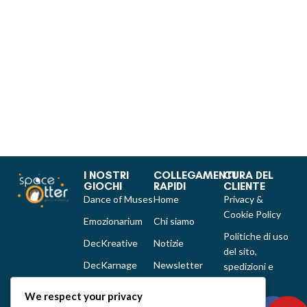
I NOSTRI
COLLEGAMENTI
CURA DEL
GIOCHI
RAPIDI
CLIENTE
Dance of Muses
Home
Privacy &
Cookie Policy
Emozionarium
Chi siamo
Politiche di uso
DecKreative
Notizie
del sito,
DecKarnage
Newsletter
spedizioni e
reclami
Not That Much
Contatti
We respect your privacy