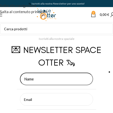
🦦
Iscriviti alla nostra Newsletter per uno sconto!
Salta alla navigazione
Salta al contenuto principale
0
0,00
€
Iscriviti alla nostra spaziale
💌 NEWSLETTER SPACE
OTTER 🦦