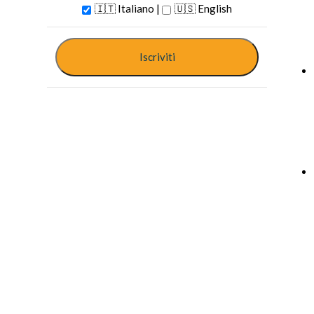
🇮🇹 Italiano |
🇺🇸 English