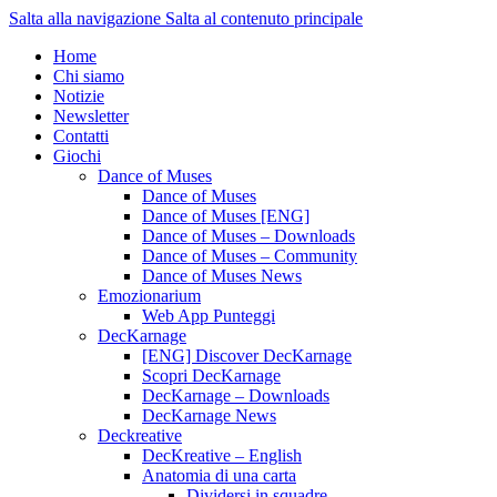
Salta alla navigazione
Salta al contenuto principale
Home
Chi siamo
Notizie
Newsletter
Contatti
Giochi
Dance of Muses
Dance of Muses
Dance of Muses [ENG]
Dance of Muses – Downloads
Dance of Muses – Community
Dance of Muses News
Emozionarium
Web App Punteggi
DecKarnage
[ENG] Discover DecKarnage
Scopri DecKarnage
DecKarnage – Downloads
DecKarnage News
Deckreative
DecKreative – English
Anatomia di una carta
Dividersi in squadre