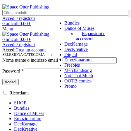
Accedi / registrati
Bundles
0
articoli
0,00
€
Dance of Muses
Menu
Espansioni e
accessori
0
articoli
0,00
€
DecKarnage
Accedi / registrati
DecKreative
Accedi
Crea un account
Digital
SELEZIONA CATEGORIA
Richiesto
Emozionarium
Nome utente o indirizzo email
*
Freebies
Richiesto
Merchandising
Password
*
Not That Much
OOTB comics
Accedi
Promo
Ricordami
SHOP
Bundles
Dance of Muses
Emozionarium
DecKarnage
DecKreative