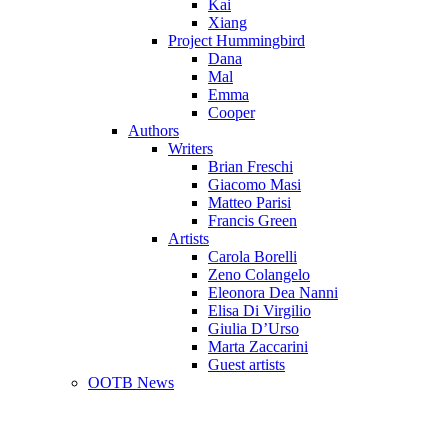
Kai
Xiang
Project Hummingbird
Dana
Mal
Emma
Cooper
Authors
Writers
Brian Freschi
Giacomo Masi
Matteo Parisi
Francis Green
Artists
Carola Borelli
Zeno Colangelo
Eleonora Dea Nanni
Elisa Di Virgilio
Giulia D’Urso
Marta Zaccarini
Guest artists
OOTB News