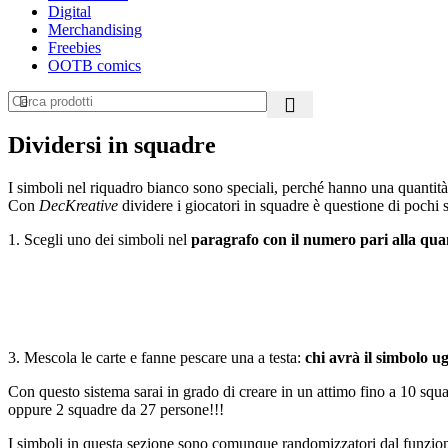
Digital
Merchandising
Freebies
OOTB comics
Dividersi in squadre
I simboli nel riquadro bianco sono speciali, perché hanno una quantità 
Con
DecKreative
dividere i giocatori in squadre è questione di pochi 
1. Scegli uno dei simboli nel
paragrafo con il numero pari alla qua
3. Mescola le carte e fanne pescare una a testa:
chi avrà il simbolo u
Con questo sistema sarai in grado di creare in un attimo fino a 10 squ
oppure 2 squadre da 27 persone!!!
I simboli in questa sezione sono comunque randomizzatori dal funzio