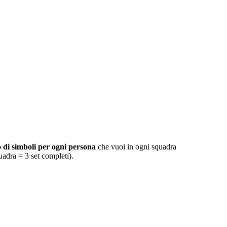
 di simboli per ogni persona
che vuoi in ogni squadra
adra = 3 set completi).