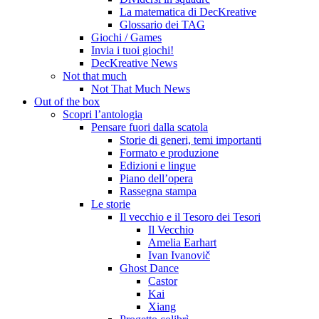
La matematica di DecKreative
Glossario dei TAG
Giochi / Games
Invia i tuoi giochi!
DecKreative News
Not that much
Not That Much News
Out of the box
Scopri l’antologia
Pensare fuori dalla scatola
Storie di generi, temi importanti
Formato e produzione
Edizioni e lingue
Piano dell’opera
Rassegna stampa
Le storie
Il vecchio e il Tesoro dei Tesori
Il Vecchio
Amelia Earhart
Ivan Ivanovič
Ghost Dance
Castor
Kai
Xiang