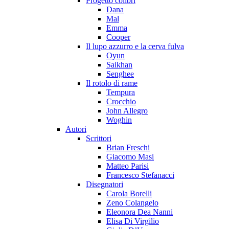
Progetto colibrì
Dana
Mal
Emma
Cooper
Il lupo azzurro e la cerva fulva
Oyun
Saikhan
Senghee
Il rotolo di rame
Tempura
Crocchio
John Allegro
Woghin
Autori
Scrittori
Brian Freschi
Giacomo Masi
Matteo Parisi
Francesco Stefanacci
Disegnatori
Carola Borelli
Zeno Colangelo
Eleonora Dea Nanni
Elisa Di Virgilio