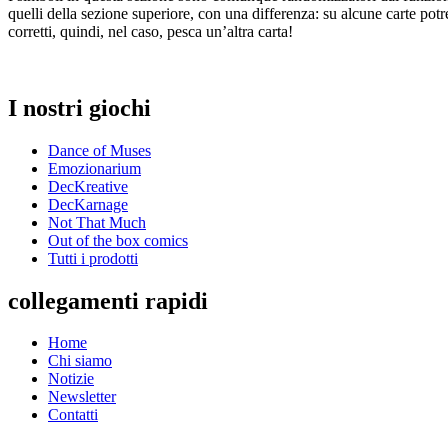
quelli della sezione superiore, con una differenza: su alcune carte potre
corretti, quindi, nel caso, pesca un’altra carta!
I nostri giochi
Dance of Muses
Emozionarium
DecKreative
DecKarnage
Not That Much
Out of the box comics
Tutti i prodotti
collegamenti rapidi
Home
Chi siamo
Notizie
Newsletter
Contatti