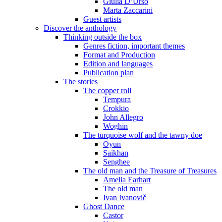
Giulia D’Urso
Marta Zaccarini
Guest artists
Discover the anthology
Thinking outside the box
Genres fiction, important themes
Format and Production
Edition and languages
Publication plan
The stories
The copper roll
Tempura
Crokkio
John Allegro
Woghin
The turquoise wolf and the tawny doe
Oyun
Saikhan
Senghee
The old man and the Treasure of Treasures
Amelia Earhart
The old man
Ivan Ivanovič
Ghost Dance
Castor