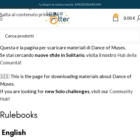
🦦 Scopri la nostra novità: EMOZIONARIUM!
Salta alla navigazione
Salta al contenuto principale
0
0,00
€
Questa è la pagina per scaricare materiali di Dance of Muses.
Se stai cercando
nuove sfide in Solitario
, visita il nostro
Hub della
Comunità
!
🇺🇸 This is the page for downloading materials about Dance of
Muses.
If you are looking for
new Solo challenges
, visit our
Community
Hub
!
Rulebooks
English