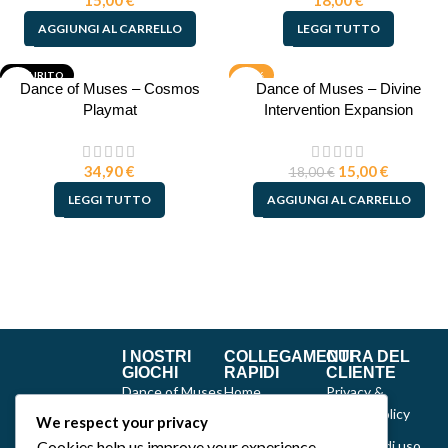
15,00
€
18,00
€
AGGIUNGI AL CARRELLO
LEGGI TUTTO
ESAURITO
-17%
Dance of Muses – Cosmos
Dance of Muses – Divine
Playmat
Intervention Expansion
34,90
€
15,00
€
18,00
€
LEGGI TUTTO
AGGIUNGI AL CARRELLO
I NOSTRI
COLLEGAMENTI
CURA DEL
GIOCHI
RAPIDI
CLIENTE
Dance of Muses
Home
Privacy &
Cookie Policy
We respect your privacy
Emozionarium
Chi siamo
Cookies help us improve your experience,
Politiche di uso