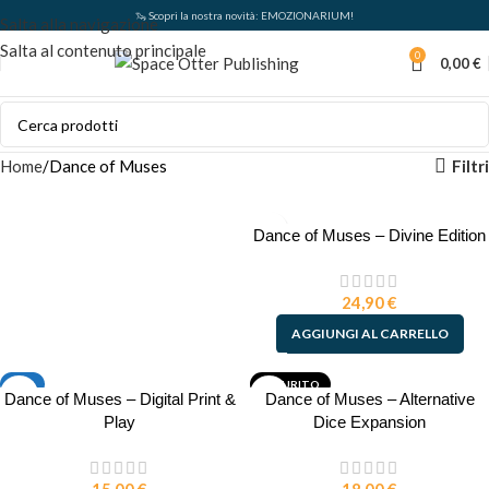
🦦 Scopri la nostra novità: EMOZIONARIUM!
Salta alla navigazione
Salta al contenuto principale
0
0,00
€
Filtri
Home
Dance of Muses
Dance of Muses – Divine Edition
ESPANSIONI E
ACCESSORI
24,90
€
AGGIUNGI AL CARRELLO
PDF
ESAURITO
Dance of Muses – Digital Print &
Dance of Muses – Alternative
Play
Dice Expansion