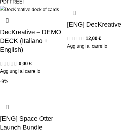
PDF
FREE!
[ENG] DecKreative
DecKreative – DEMO
12,00
€
DECK (Italiano +
Aggiungi al carrello
English)
0,00
€
Aggiungi al carrello
-9%
[ENG] Space Otter
Launch Bundle