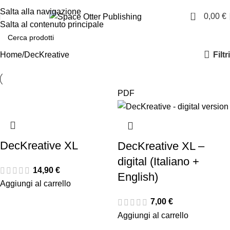
🦦 Scopri la nostra novità: EMOZIONARIUM!
Salta alla navigazione
0
0,00
€
Salta al contenuto principale
Filtri
Home
DecKreative
PDF
DecKreative XL
DecKreative XL –
digital (Italiano +
14,90
€
English)
Aggiungi al carrello
7,00
€
Aggiungi al carrello