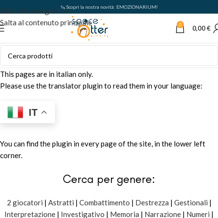
🦦 Scopri la nostra novità: EMOZIONARIUM!
Salta alla navigazione
Salta al contenuto principale
0
0,00
€
This pages are in italian only.
Please use the translator plugin to read them in your language:
IT
You can find the plugin in every page of the site, in the lower left
corner.
Cerca per genere:
2 giocatori
|
Astratti
|
Combattimento
|
Destrezza
|
Gestionali
|
Interpretazione
|
Investigativo
|
Memoria
|
Narrazione
|
Numeri
|