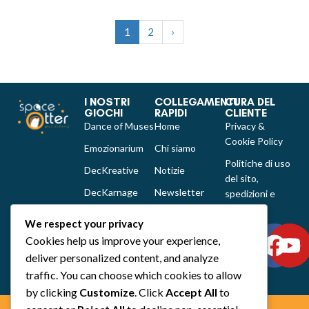
1
2
›
I NOSTRI
COLLEGAMENTI
CURA DEL
GIOCHI
RAPIDI
CLIENTE
Dance of Muses
Home
Privacy &
Cookie Policy
Emozionarium
Chi siamo
Politiche di uso
DecKreative
Notizie
del sito,
DecKarnage
Newsletter
spedizioni e
reclami
Not That Much
Contatti
We respect your privacy
Out of the box
Cookies help us improve your experience,
comics
deliver personalized content, and analyze
Tutti i prodotti
traffic. You can choose which cookies to allow
by clicking
Customize
. Click
Accept All
to