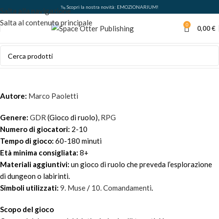
🦦 Scopri la nostra novità: EMOZIONARIUM!
Salta alla navigazione
Salta al contenuto principale
0
0,00
€
Autore:
Marco Paoletti
Genere:
GDR
(Gioco di ruolo),
RPG
Numero di giocatori:
2-10
Tempo di gioco:
60-180 minuti
Età minima consigliata:
8+
Materiali aggiuntivi:
un gioco di ruolo che preveda l’esplorazione
di dungeon o labirinti.
Simboli utilizzati:
9. Muse
/
10. Comandamenti
.
Scopo del gioco