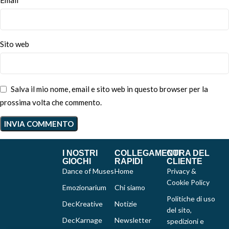
Email
Sito web
Salva il mio nome, email e sito web in questo browser per la
prossima volta che commento.
I NOSTRI
COLLEGAMENTI
CURA DEL
GIOCHI
RAPIDI
CLIENTE
Dance of Muses
Home
Privacy &
Cookie Policy
Emozionarium
Chi siamo
Politiche di uso
DecKreative
Notizie
del sito,
DecKarnage
Newsletter
spedizioni e