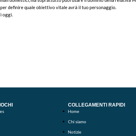
nimali domestici, ma soprattutto puoi usare il dominio della relativa 
 per definire quale obiettivo vitale avrà il tuo personaggio.
i oggi.
IOCHI
COLLEGAMENTI RAPIDI
es
Home
Chi siamo
Notizie