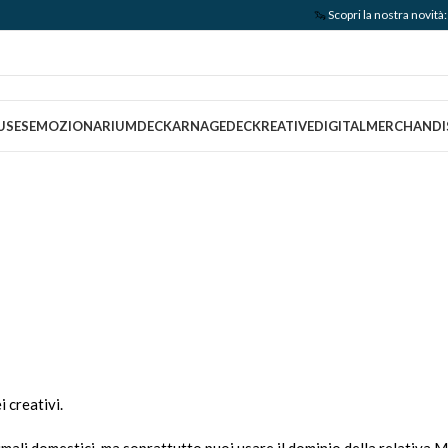
🦦
Scopri la nostra nov
USES
EMOZIONARIUM
DECKARNAGE
DECKREATIVE
DIGITAL
MERCHANDI
i creativi.