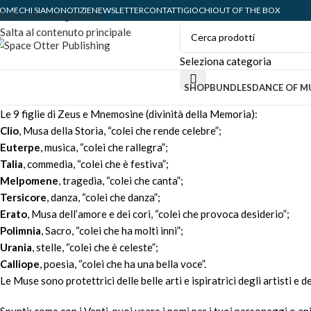
OME
CHI SIAMO
NOTIZIE
NEWSLETTER
CONTATTI
GIOCHI
OUT OF THE BOX
Salta alla navigazione
Salta al contenuto principale
Seleziona categoria
SHOP
BUNDLES
DANCE OF M
Le 9 figlie di Zeus e Mnemosine (divinità della Memoria):
Clio
, Musa della Storia, “colei che rende celebre”;
Euterpe
, musica, “colei che rallegra”;
Talia
, commedia, “colei che è festiva”;
Melpomene
, tragedia, “colei che canta”;
Tersicore
, danza, “colei che danza”;
Erato
, Musa dell’amore e dei cori, “colei che provoca desiderio”;
Polimnia
, Sacro, “colei che ha molti inni”;
Urania
, stelle, “colei che è celeste”;
Calliope
, poesia, “colei che ha una bella voce”.
Le Muse sono protettrici delle belle arti e ispiratrici degli artisti e de