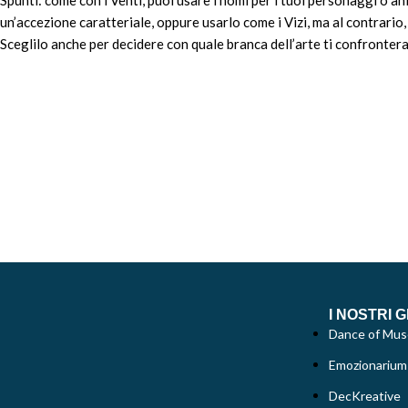
Spunti: come con i Venti, puoi usare i nomi per i tuoi personaggi o a
un’accezione caratteriale, oppure usarlo come i Vizi, ma al contrario,
Sceglilo anche per decidere con quale branca dell’arte ti confrontera
I NOSTRI G
Dance of Mus
Emozionarium
DecKreative