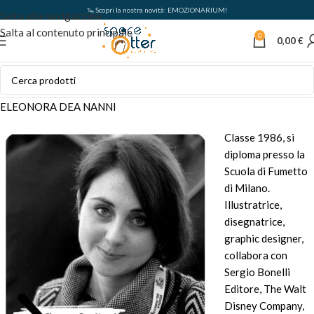
🦦 Scopri la nostra novità: EMOZIONARIUM!
Salta alla navigazione
Salta al contenuto principale
0
0,00
€
ELEONORA DEA NANNI
Classe 1986, si
diploma presso la
Scuola di Fumetto
di Milano.
Illustratrice,
disegnatrice,
graphic designer,
collabora con
Sergio Bonelli
Editore, The Walt
Disney Company,