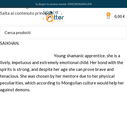
🦦 Scopri la nostra novità: EMOZIONARIUM!
Salta alla navigazione
Salta al contenuto principale
0
0,00
€
SAIKHAN.
Young shamanic apprentice, she is a
lively, impetuous and extremely emotional child. Her bond with the
spirits is strong, and despite her age she can prove brave and
tenacious. She was chosen by her mentore due to her physical
peculiarities, which according to Mongolian culture would help her
against demons.