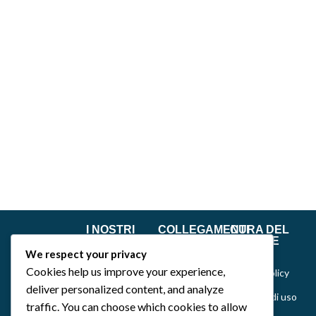
I NOSTRI
COLLEGAMENTI
CURA DEL
GIOCHI
RAPIDI
CLIENTE
We respect your privacy
Dance of Muses
Home
Privacy &
Cookies help us improve your experience,
Cookie Policy
Emozionarium
Chi siamo
deliver personalized content, and analyze
Politiche di uso
DecKreative
Notizie
traffic. You can choose which cookies to allow
del sito,