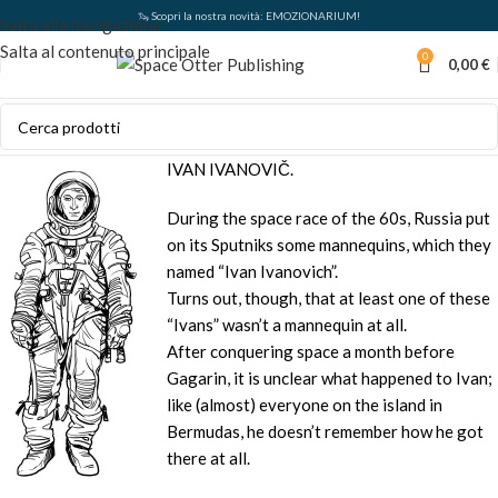
🦦 Scopri la nostra novità: EMOZIONARIUM!
Salta alla navigazione
Salta al contenuto principale
0
0,00
€
IVAN IVANOVIČ.
During the space race of the 60s, Russia put
on its Sputniks some mannequins, which they
named “Ivan Ivanovich”.
Turns out, though, that at least one of these
“Ivans” wasn’t a mannequin at all.
After conquering space a month before
Gagarin, it is unclear what happened to Ivan;
like (almost) everyone on the island in
Bermudas, he doesn’t remember how he got
there at all.