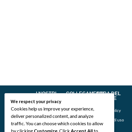
I NOSTRI
COLLEGAMENTI
CURA DEL
GIOCHI
RAPIDI
CLIENTE
We respect your privacy
Dance of Muses
Home
Privacy &
Cookies help us improve your experience,
Cookie Policy
Emozionarium
Chi siamo
deliver personalized content, and analyze
Politiche di uso
DecKreative
Notizie
traffic. You can choose which cookies to allow
del sito,
by clicking
Customize
. Click
Accept All
to