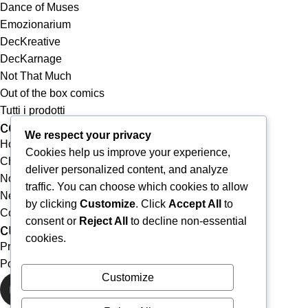
Dance of Muses
Emozionarium
DecKreative
DecKarnage
Not That Much
Out of the box comics
Tutti i prodotti
collegamenti rapidi
We respect your privacy
Home
Cookies help us improve your experience,
Chi siamo
deliver personalized content, and analyze
Notizie
traffic. You can choose which cookies to allow
Newsletter
by clicking
Customize
. Click
Accept All
to
Contatti
consent or
Reject All
to decline non-essential
cura del cliente
cookies.
Privacy & Cookie Policy
Politiche di uso del sito, spedizioni e reclami
Customize