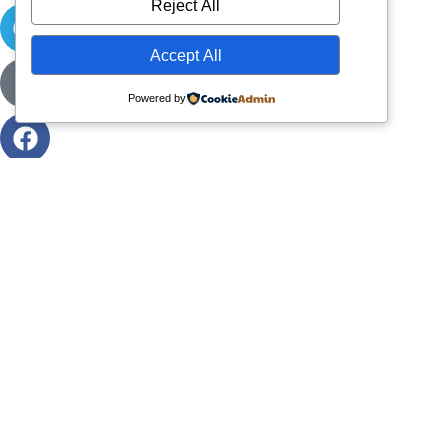
Reject All
Accept All
Powered by
Space Otter Publishing è uno studio creativo indipendente
fondato nel 2022 che realizza giochi da tavolo e fumetti fuori
dagli schemi. Creiamo esperienze che uniscono regole chiare,
idee originali e una forte identità artistica, dando vita a progetti
che sorprendono, stimolano la mente e invitano a guardare
oltre l’ovvio.
© 2026. Tutti i diritti riservati.
Space Otter Publishing
via
Giuliani, 15 - 59100 Prato (PO) - P.IVA: 02585170976 - REA
PO - 627597