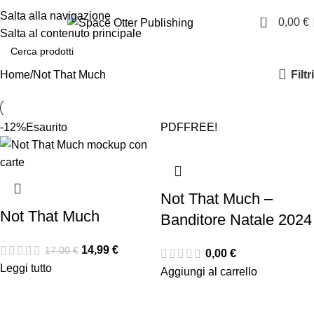
🦦 Scopri la nostra novità: EMOZIONARIUM!
Salta alla navigazione
0
0,00
€
Salta al contenuto principale
Filtri
Home
Not That Much
-12%
Esaurito
PDF
FREE!
Not That Much –
Not That Much
Banditore Natale 2024
14,99
€
17,00
€
0,00
€
Leggi tutto
Aggiungi al carrello