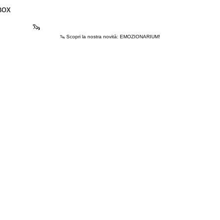
BOX
🦦
Scopri la nostra novità: EMOZIONARIUM!
🦦 Scopri la nostra novità: EMOZIONARIUM!