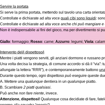
Servire la portata
Si serve la prima portata, mettendo sul tavolo una carta orienta
Controllate e dichiarate ad alta voce
quali cibi sono liquidi
: son
Controllate e dichiarate ad alta voce anche
chi può mangiare e 
Non è indispensabile ai fini del gioco, ma per divertimento si pu
Giallo
: formaggio;
Rosso
: carne;
Azzurro
: legumi;
Viola
: calam
Intervento del/i dispettoso/i
Mentre i piatti vengono serviti, gli anziani dormono e russano 
Una volta decisa la strategia, di comune accordo si dà il “via”: tu
allungate la lettera “RRR”), e contemporaneamente battono
un
Durante questo tempo, ogni dispettoso
può
eseguire queste due 
A. Mettere una
qualunque
dentiera in un
qualunque
piatto.
B. Scambiare
2 piatti qualsiasi
.
Può anche
non fare niente
, invece.
Attenzione, dispettosi!
Qualunque cosa decidiate di fare, fate
enorme alla squadra “onesta”!