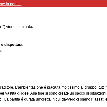
e la partita!
 7) viene eliminato.
 e dispettosi
.
a.
 traditore. L’ambientazione é piaciuta moltissimo al gruppo (tutt
r vastità di idee. Alla fine si sono create un sacco di situazioni 
 . La partita é durata un’oretta in cui davvero ci siamo rilassati e 