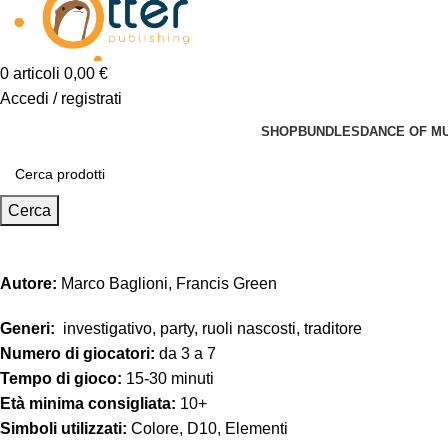
0
articoli
0,00
€
Accedi / registrati
SHOP
BUNDLES
DANCE OF M
Cerca
Autore:
Marco Baglioni, Francis Green
Generi:
investigativo
,
party
,
ruoli nascosti
,
traditore
Numero di giocatori:
da 3 a 7
Tempo di gioco:
15-30 minuti
Età minima consigliata:
10+
Simboli utilizzati:
Colore
,
D10
,
Elementi