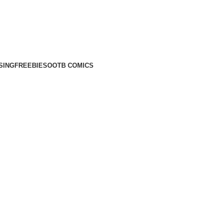
SING
FREEBIES
OOTB COMICS