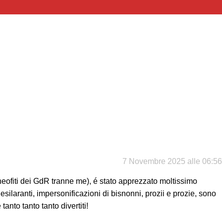
7 Novembre 2025 alle 06:56
i neofiti dei GdR tranne me), é stato apprezzato moltissimo
esilaranti, impersonificazioni di bisnonni, prozii e prozie, sono
tanto tanto tanto divertiti!