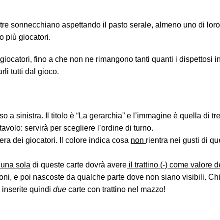
ntre sonnecchiano aspettando il pasto serale, almeno uno di loro è
o più giocatori.
i giocatori, fino a che non ne rimangono tanti quanti i dispettosi i
li tutti dal gioco.
so a sinistra. Il titolo è “La gerarchia” e l’immagine è quella di 
avolo: servirà per scegliere l’ordine di turno.
era dei giocatori. Il colore indica cosa
non
rientra nei gusti di q
 una sola
di queste carte dovrà avere
il trattino (-) come valore 
i, e poi nascoste da qualche parte dove non siano visibili. Chi p
: inserite quindi
due
carte con trattino nel mazzo!