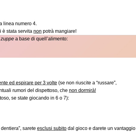
a linea numero 4.
i è stata servita
non
potrà mangiare!
e
zuppe
a base di quell’alimento:
te ed espirare per 3 volte
(se non riuscite a “russare”,
ntuali rumori del dispettoso, che
non dormirà!
oso, se state giocando in 6 o 7):
a dentiera”, sarete
esclusi subito
dal gioco e darete un vantaggio