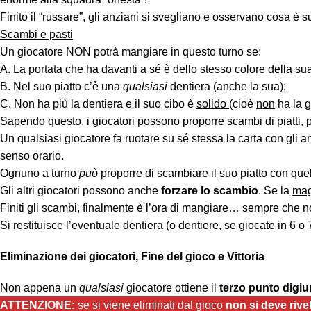
Finito il “russare”, gli anziani si svegliano e osservano cosa è su
Scambi e pasti
Un giocatore NON potrà mangiare in questo turno se:
A. La portata che ha davanti a sé è dello stesso colore della sua 
B. Nel suo piatto c’è una
qualsiasi
dentiera (anche la sua);
C. Non ha più la dentiera e il suo cibo è
solido
(cioè
non
ha la g
Sapendo questo, i giocatori possono proporre scambi di piatti, pe
Un qualsiasi giocatore fa ruotare su sé stessa la carta con gli
senso orario.
Ognuno a turno
può
proporre di scambiare il
suo
piatto con quel
Gli altri giocatori possono anche
forzare lo scambio
. Se la
mag
Finiti gli scambi, finalmente è l’ora di mangiare… sempre che no
Si restituisce l’eventuale dentiera (o dentiere, se giocate in 6 
Eliminazione dei giocatori, Fine del gioco e Vittoria
Non appena un
qualsiasi
giocatore ottiene il
terzo punto digiu
ATTENZIONE:
se si viene eliminati dal gioco
non si deve rive