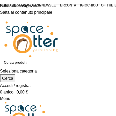
HOME
CHI SIAMO
NOTIZIE
NEWSLETTER
CONTATTI
GIOCHI
OUT OF THE 
Salta alla navigazione
Salta al contenuto principale
Seleziona categoria
Cerca
Accedi / registrati
0
articoli
0,00
€
Menu