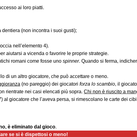
ccesso ai loro piatti.
dentiera (non incontra i suoi gusti);
occia nell’elemento 4).
r aiutarsi a vicenda o favorire le proprie strategie.
 antichi romani come fosse uno
spinner
. Quando si ferma, indicher
lo di un altro giocatore, che può accettare o meno.
gioranza
(no pareggio) dei giocatori
forza lo scambio
, il gioca
n rientrate nei casi elencati più sopra.
Chi non è riuscito a man
o 7) al giocatore che l’aveva persa, si rimescolano le carte dei c
no, è eliminato dal gioco
.
lare se si è dispettosi o meno!