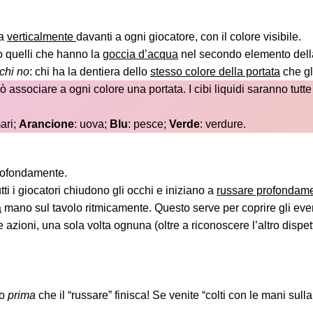
ta
verticalmente
davanti a ogni giocatore, con il colore visibile.
o quelli che hanno la
goccia d’acqua
nel secondo elemento dell
chi no
: chi ha la dentiera dello
stesso colore della portata
che gl
ò associare a ogni colore una portata. I cibi liquidi saranno tutt
ari;
Arancione
: uova;
Blu
: pesce;
Verde
: verdure.
profondamente.
tti i giocatori chiudono gli occhi e iniziano a
russare profondamen
a
mano sul tavolo ritmicamente. Questo serve per coprire gli eve
azioni, una sola volta ognuna (oltre a riconoscere l’altro dispett
lo
prima
che il “russare” finisca! Se venite “colti con le mani sull