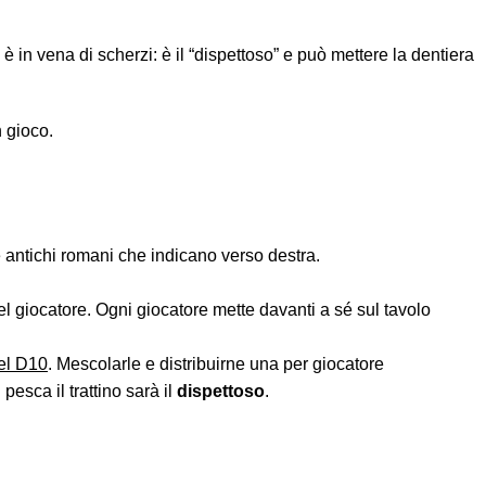
 in vena di scherzi: è il “dispettoso” e può mettere la dentiera
n gioco.
tre antichi romani che indicano verso destra.
uel giocatore. Ogni giocatore mette davanti a sé sul tavolo
del D10
. Mescolarle e distribuirne una per giocatore
esca il trattino sarà il
dispettoso
.