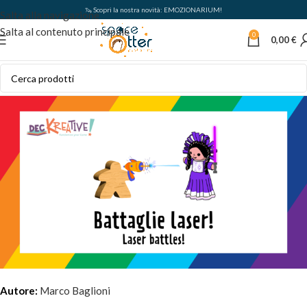
🦦 Scopri la nostra novità: EMOZIONARIUM!
Salta alla navigazione
Salta al contenuto principale
0
0,00
€
Autore:
Marco Baglioni