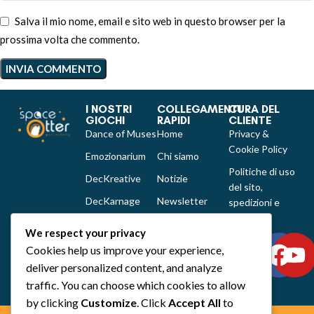
Salva il mio nome, email e sito web in questo browser per la
prossima volta che commento.
I NOSTRI
COLLEGAMENTI
CURA DEL
GIOCHI
RAPIDI
CLIENTE
Dance of Muses
Home
Privacy &
Cookie Policy
Emozionarium
Chi siamo
Politiche di uso
DecKreative
Notizie
del sito,
DecKarnage
Newsletter
spedizioni e
reclami
Not That Much
Contatti
We respect your privacy
Out of the box
Cookies help us improve your experience,
comics
deliver personalized content, and analyze
Tutti i prodotti
traffic. You can choose which cookies to allow
by clicking
Customize
. Click
Accept All
to