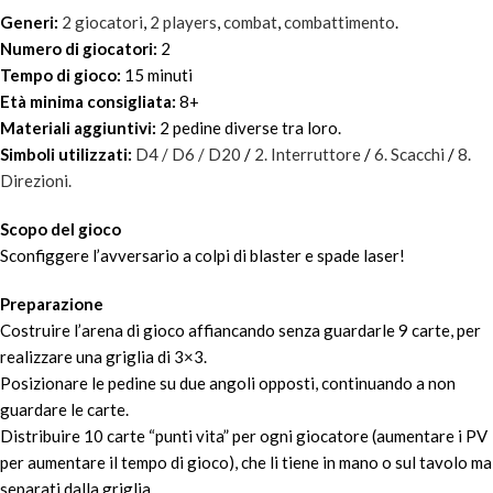
Generi:
2 giocatori
,
2 players
,
combat
,
combattimento
.
Numero di giocatori:
2
Tempo di gioco:
15 minuti
Età minima consigliata:
8+
Materiali aggiuntivi:
2 pedine diverse tra loro.
Simboli utilizzati:
D4 / D6 / D20
/
2. Interruttore
/
6. Scacchi
/
8.
Direzioni.
Scopo del gioco
Sconfiggere l’avversario a colpi di blaster e spade laser!
Preparazione
Costruire l’arena di gioco affiancando senza guardarle 9 carte, per
realizzare una griglia di 3×3.
Posizionare le pedine su due angoli opposti, continuando a non
guardare le carte.
Distribuire 10 carte “punti vita” per ogni giocatore (aumentare i PV
per aumentare il tempo di gioco), che li tiene in mano o sul tavolo ma
separati dalla griglia.