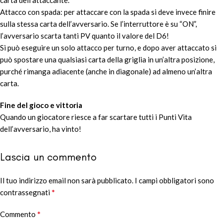
carta dell’attaccante.
Attacco con spada: per attaccare con la spada si deve invece finire
sulla stessa carta dell’avversario. Se l’interruttore è su “ON”,
l’avversario scarta tanti PV quanto il valore del D6!
Si può eseguire un solo attacco per turno, e dopo aver attaccato si
può spostare una qualsiasi carta della griglia in un’altra posizione,
purché rimanga adiacente (anche in diagonale) ad almeno un’altra
carta.
Fine del gioco e vittoria
Quando un giocatore riesce a far scartare tutti i Punti Vita
dell’avversario, ha vinto!
Lascia un commento
Il tuo indirizzo email non sarà pubblicato.
Alternative:
I campi obbligatori sono
*
contrassegnati
*
Commento