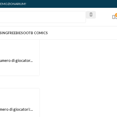
ità: EMOZIONARIUM!
SING
FREEBIES
OOTB COMICS
umero di giocator...
ero di giocatori:...