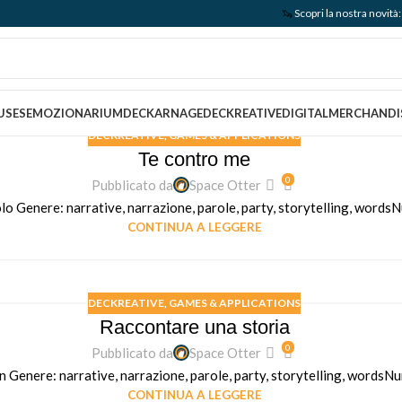
🦦
Scopri la nostra nov
USES
EMOZIONARIUM
DECKARNAGE
DECKREATIVE
DIGITAL
MERCHANDI
DECKREATIVE
,
GAMES & APPLICATIONS
Te contro me
0
Pubblicato da
Space Otter
lo Genere: narrative, narrazione, parole, party, storytelling, wordsN
CONTINUA A LEGGERE
DECKREATIVE
,
GAMES & APPLICATIONS
Raccontare una storia
0
Pubblicato da
Space Otter
 Genere: narrative, narrazione, parole, party, storytelling, wordsNum
CONTINUA A LEGGERE