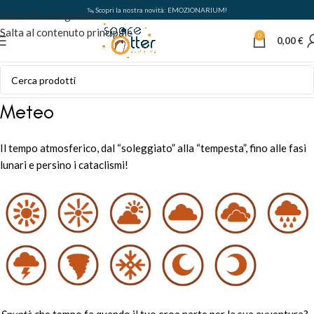
🦦 Scopri la nostra novità: EMOZIONARIUM!
Salta alla navigazione
Salta al contenuto principale
0
0,00
€
Meteo
Il tempo atmosferico, dal “soleggiato” alla “tempesta”, fino alle fasi
lunari e persino i cataclismi!