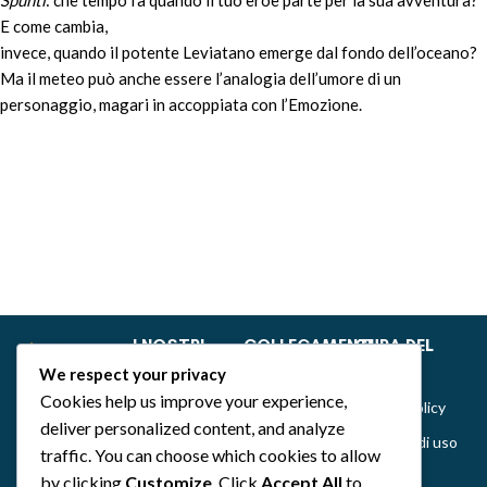
Spunti
: che tempo fa quando il tuo eroe parte per la sua avventura?
E come cambia,
invece, quando il potente Leviatano emerge dal fondo dell’oceano?
Ma il meteo può anche essere l’analogia dell’umore di un
personaggio, magari in accoppiata con l’Emozione.
I NOSTRI
COLLEGAMENTI
CURA DEL
GIOCHI
RAPIDI
CLIENTE
We respect your privacy
Dance of Muses
Home
Privacy &
Cookies help us improve your experience,
Cookie Policy
Emozionarium
Chi siamo
deliver personalized content, and analyze
Politiche di uso
DecKreative
Notizie
traffic. You can choose which cookies to allow
del sito,
by clicking
Customize
. Click
Accept All
to