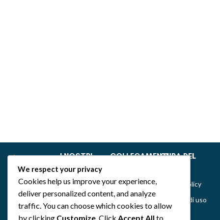
I NOSTRI
COLLEGAMENTI
CURA DEL
GIOCHI
RAPIDI
CLIENTE
We respect your privacy
Dance of Muses
Home
Privacy &
Cookies help us improve your experience,
Cookie Policy
Emozionarium
Chi siamo
deliver personalized content, and analyze
Politiche di uso
DecKreative
Notizie
traffic. You can choose which cookies to allow
del sito,
by clicking
Customize
. Click
Accept All
to