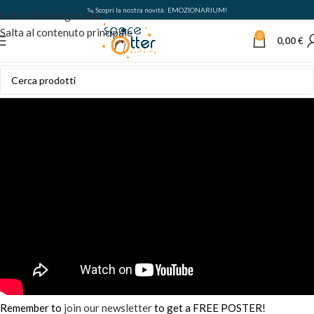
🦦 Scopri la nostra novità: EMOZIONARIUM!
Salta alla navigazione
Salta al contenuto principale
0
0,00
€
Remember to
join our newsletter
to get a FREE POSTER!