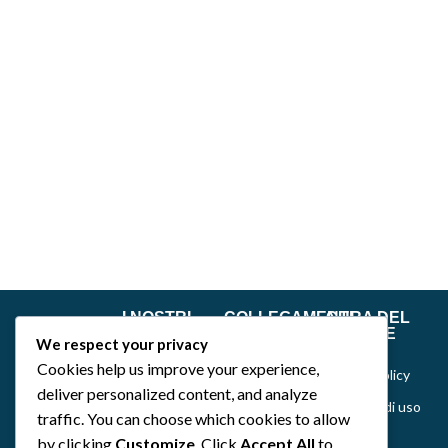
I NOSTRI
COLLEGAMENTI
CURA DEL
GIOCHI
RAPIDI
CLIENTE
We respect your privacy
Dance of Muses
Home
Privacy &
Cookies help us improve your experience,
Cookie Policy
Emozionarium
Chi siamo
deliver personalized content, and analyze
Politiche di uso
DecKreative
Notizie
traffic. You can choose which cookies to allow
del sito,
by clicking
Customize
. Click
Accept All
to