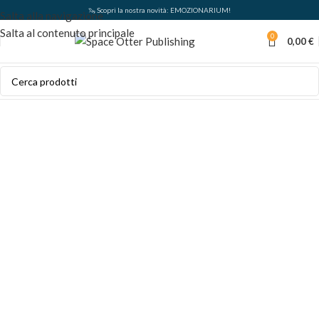
🦦 Scopri la nostra novità: EMOZIONARIUM!
Salta alla navigazione
Salta al contenuto principale
0
0,00
€