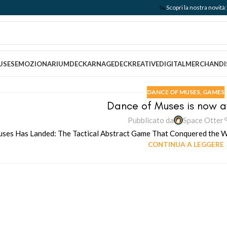
🦦
Scopri la nostra nov
USES
EMOZIONARIUM
DECKARNAGE
DECKREATIVE
DIGITAL
MERCHANDI
DANCE OF MUSES
,
GAMES
Dance of Muses is now a
Pubblicato da
Space Otter
ses Has Landed: The Tactical Abstract Game That Conquered the Worl
CONTINUA A LEGGERE