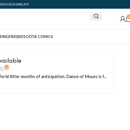
ità: EMOZIONARIUM!
0
SING
FREEBIES
OOTB COMICS
vailable
0
d After months of anticipation, Dance of Muses is f...