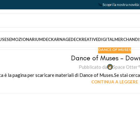
🦦
Scopri la nostra nov
USES
EMOZIONARIUM
DECKARNAGE
DECKREATIVE
DIGITAL
MERCHANDI
DANCE OF MUSES
Dance of Muses – Dow
Pubblicato da
Space Otter
 è la pagina per scaricare materiali di Dance of Muses.Se stai cercand
CONTINUA A LEGGERE