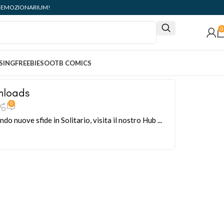
ità: EMOZIONARIUM!
0
SING
FREEBIES
OOTB COMICS
nloads
0
o nuove sfide in Solitario, visita il nostro Hub ...