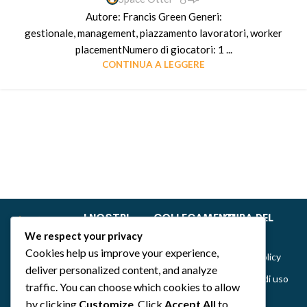
Autore: Francis Green Generi:
gestionale, management, piazzamento lavoratori, worker
placementNumero di giocatori: 1 ...
CONTINUA A LEGGERE
I NOSTRI
COLLEGAMENTI
CURA DEL
GIOCHI
RAPIDI
CLIENTE
We respect your privacy
Dance of Muses
Home
Privacy &
Cookies help us improve your experience,
Cookie Policy
Emozionarium
Chi siamo
deliver personalized content, and analyze
Politiche di uso
DecKreative
Notizie
traffic. You can choose which cookies to allow
del sito,
by clicking
Customize
. Click
Accept All
to