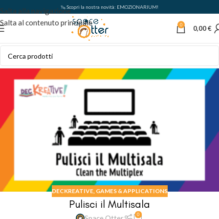
🦦 Scopri la nostra novità: EMOZIONARIUM!
Salta alla navigazione
Salta al contenuto principale
0
0,00
€
DECKREATIVE
,
GAMES & APPLICATIONS
Pulisci il Multisala
0
Space Otter