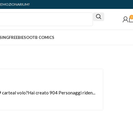
ità: EMOZIONARIUM!
0
SING
FREEBIES
OOTB COMICS
9 carteal volo?Hai creato 904 Personaggi riden...