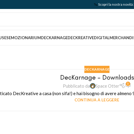
🦦
Scopri la nostra nov
USES
EMOZIONARIUM
DECKARNAGE
DECKREATIVE
DIGITAL
MERCHANDI
DECKARNAGE
DecKarnage – Downloads
0
Pubblicato da
Space Otter
ticato DecKreative a casa (non sifa!) e hai bisogno di avere almeno 
CONTINUA A LEGGERE