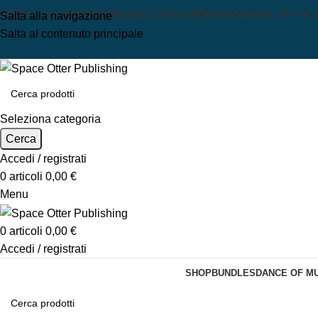
HOME
CHI SIAMO
NOTIZIE
NEWSLETTER
CONTATTI
GIOCHI
OUT OF THE 
Salta alla navigazione
Salta al contenuto principale
Seleziona categoria
Cerca
Accedi / registrati
0
articoli
0,00
€
Menu
0
articoli
0,00
€
Accedi / registrati
SHOP
BUNDLES
DANCE OF M