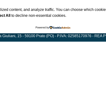
ized content, and analyze traffic. You can choose which cookie
te fondato nel 2022 che realizza giochi da tavolo e fumetti fu
ect All
to decline non-essential cookies.
o vita a progetti che sorprendono, stimolano la mente e invitano a 
Powered by
a Giuliani, 15 - 59100 Prato (PO) - P.IVA: 02585170976 - REA P