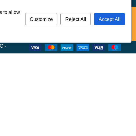
s to allow
ori dagli schemi. Creiamo esperienze che uniscono regole
Customize
Reject All
Accept All
guardare oltre l’ovvio.
O -