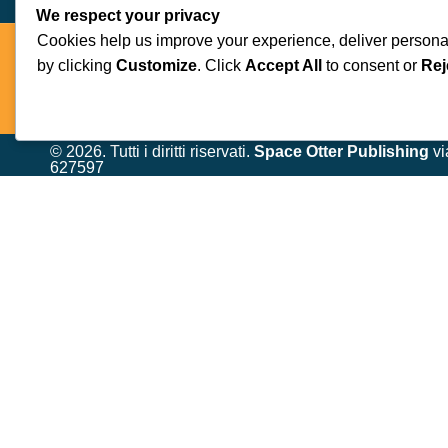
We respect your privacy
Cookies help us improve your experience, deliver personal
Space Otter Publishing è uno studio creativo indipenden
by clicking
Customize
. Click
Accept All
to consent or
Rej
chiare, idee originali e una forte identità artistica, dand
© 2026. Tutti i diritti riservati.
Space Otter Publishing
vi
627597