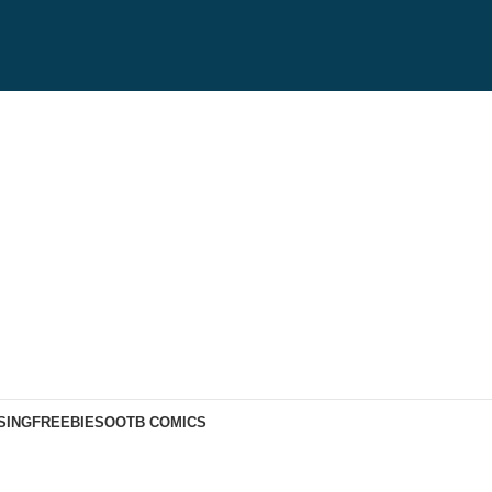
SING
FREEBIES
OOTB COMICS