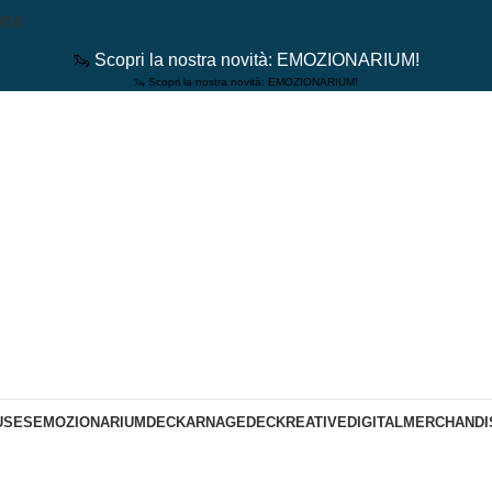
BOX
🦦
Scopri la nostra novità: EMOZIONARIUM!
🦦 Scopri la nostra novità: EMOZIONARIUM!
USES
EMOZIONARIUM
DECKARNAGE
DECKREATIVE
DIGITAL
MERCHANDI