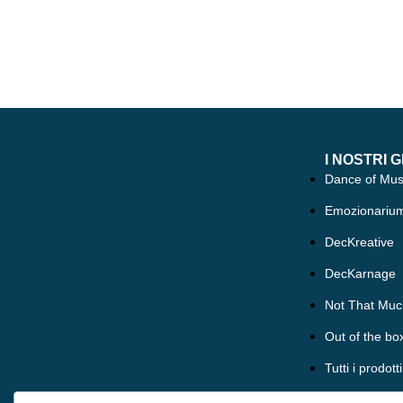
I NOSTRI G
Dance of Mu
Emozionariu
DecKreative
DecKarnage
Not That Muc
Out of the bo
Tutti i prodotti