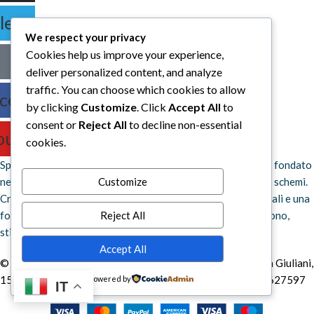
legram
We respect your privacy
Cookies help us improve your experience,
deliver personalized content, and analyze
traffic. You can choose which cookies to allow
cebook
by clicking
Customize
. Click
Accept All
to
consent or
Reject All
to decline non-essential
outube
cookies.
Space Otter Publishing è uno studio creativo indipendente fondato
nel 2022 che realizza giochi da tavolo e fumetti fuori dagli schemi.
Customize
Creiamo esperienze che uniscono regole chiare, idee originali e una
forte identità artistica, dando vita a progetti che sorprendono,
Reject All
stimolano la mente e invitano a guardare oltre l’ovvio.
Accept All
© 2026. Tutti i diritti riservati.
Space Otter Publishing
via Giuliani,
15 - 59100 Prato (PO) - P.IVA: 02585170976 - REA PO - 627597
Powered by
IT