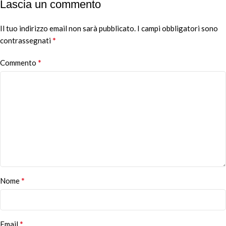
Lascia un commento
Il tuo indirizzo email non sarà pubblicato.
Alternative:
I campi obbligatori sono
*
contrassegnati
*
Commento
*
Nome
*
Email