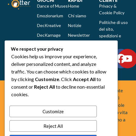
GIOCHI
RAPIDI
CLIENTE
Dance of Muses
Home
Privacy &
Cookie Policy
Emozionarium
Chi siamo
Politiche di uso
DecKreative
Notizie
del sito,
DecKarnage
Newsletter
spedizioni e
reclami
Not That Much
Contatti
We respect your privacy
Out of the box
Cookies help us improve your experience,
comics
deliver personalized content, and analyze
Tutti i prodotti
traffic. You can choose which cookies to allow
by clicking
Customize
. Click
Accept All
to
consent or
Reject All
to decline non-essential
Space Otter Publishing è uno studio creativo indipendente
cookies.
fondato nel 2022 che realizza giochi da tavolo e fumetti
fuori dagli schemi. Creiamo esperienze che uniscono regole
Customize
chiare, idee originali e una forte identità artistica, dando vita
a progetti che sorprendono, stimolano la mente e invitano a
Reject All
guardare oltre l’ovvio.