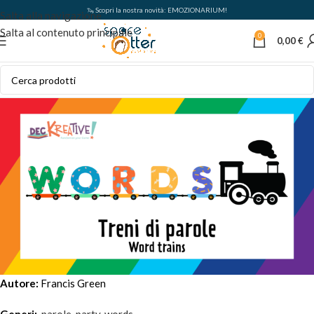
🦦 Scopri la nostra novità: EMOZIONARIUM!
Salta alla navigazione
Salta al contenuto principale
0
0,00
€
Autore:
Francis Green