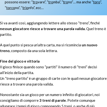
possono essere: “
tro
vare”, “
tro
mba”, “
tro
no”… ma anche “
toro
“,
“
torco
no”, “
trio
nfo”, ecc…
Si va avanti così, aggiungendo lettere allo stesso “treno”, finché
nessun giocatore riesce a trovare una parola valida.
Quel treno è
partito.
A quel punto si pesca un’altra carta, ma si ricomincia
un nuovo
treno
, composto da una sola lettera.
Fine del gioco e vittoria
Il gioco finisce quando sono “partiti” il numero di “treni” decisi
all’inizio della partita.
Un “treno partito” è un gruppo di carte con le quali nessun giocatore
riesce a trovare una parola valida.
Nonostante sia un gioco per un numero infinito di giocatori, noi
consigliamo di comporre
3 treni di parole
. Potete comunque
allungare i tempi di gioco componendo 5 treni, o anche di più,