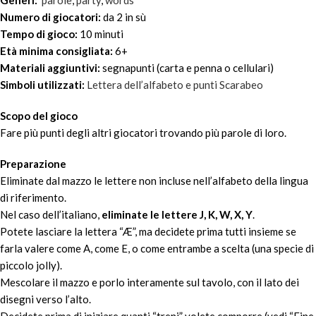
Generi:
parole
,
party
,
words
Numero di giocatori:
da 2 in sù
Tempo di gioco:
10 minuti
Età minima consigliata:
6+
Materiali aggiuntivi:
segnapunti (carta e penna o cellulari)
Simboli utilizzati:
Lettera dell’alfabeto e punti Scarabeo
Scopo del gioco
Fare più punti degli altri giocatori trovando più parole di loro.
Preparazione
Eliminate dal mazzo le lettere non incluse nell’alfabeto della lingua
di riferimento.
Nel caso dell’italiano,
eliminate le lettere J, K, W, X, Y
.
Potete lasciare la lettera “Æ”, ma decidete prima tutti insieme se
farla valere come A, come E, o come entrambe a scelta (una specie di
piccolo jolly).
Mescolare il mazzo e porlo interamente sul tavolo, con il lato dei
disegni verso l’alto.