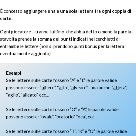
È concesso aggiungere
una e una sola lettera
tra ogni coppia di
carte.
Ogni giocatore – tranne l’ultimo, che abbia detto o meno la parola –
stavolta prende
la somma dei punti
indicati nei cerchietti di
entrambe le lettere (non si prendono punti bonus per la lettera
eventualmente aggiunta).
Esempi
Se le lettere sulle carte fossero “A” e “L”, le parole valide
possono essere: “
al
bero”, “
al
to”, “
al
veare”… ma anche “
atl
eta”,
“
agl
io”, “
all
eato”, ecc…
Se le lettere sulle carte fossero “O” e “A”, le parole valide
possono essere: “
ova
le”, “
ora
torio”, “
oca
“, ecc…
Se le lettere sulle carte fossero “T”, “R” e “O”, le parole valide