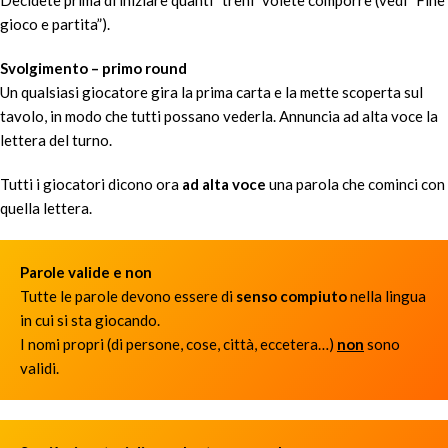
Decidete prima di iniziare quanti “treni” volete comporre (vedi “Fine
gioco e partita”).
Svolgimento
– primo round
Un qualsiasi giocatore gira la prima carta e la mette scoperta sul
tavolo, in modo che tutti possano vederla. Annuncia ad alta voce la
lettera del turno.
Tutti i giocatori dicono ora
ad alta voce
una parola che cominci con
quella lettera.
Parole valide e non
Tutte le parole devono essere di
senso compiuto
nella lingua
in cui si sta giocando.
I nomi propri (di persone, cose, città, eccetera…)
non
sono
validi.