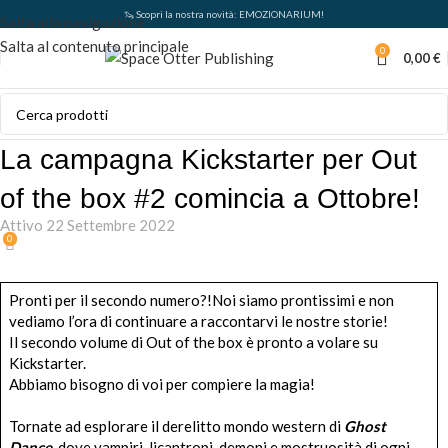
🦦 Scopri la nostra novità: EMOZIONARIUM!
Salta alla navigazione
Salta al contenuto principale
0
0,00
€
La campagna Kickstarter per Out
of the box #2 comincia a Ottobre!
Attivo 22 Settembre 2022
0
Pronti per il secondo numero?!Noi siamo prontissimi e non
vediamo l’ora di continuare a raccontarvi le nostre storie!
Il secondo volume di Out of the box è pronto a volare su
Kickstarter.
Abbiamo bisogno di voi per compiere la magia!
Tornate ad esplorare il derelitto mondo western di
Ghost
Dance
, dove vampiri, licantropi, demoni e mostruosità di ogni