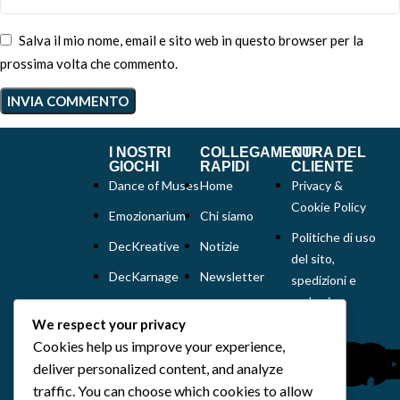
Salva il mio nome, email e sito web in questo browser per la
prossima volta che commento.
I NOSTRI
COLLEGAMENTI
CURA DEL
GIOCHI
RAPIDI
CLIENTE
Dance of Muses
Home
Privacy &
Cookie Policy
Emozionarium
Chi siamo
Politiche di uso
DecKreative
Notizie
del sito,
DecKarnage
Newsletter
spedizioni e
reclami
Not That Much
Contatti
We respect your privacy
Out of the box
Cookies help us improve your experience,
comics
deliver personalized content, and analyze
Tutti i prodotti
traffic. You can choose which cookies to allow