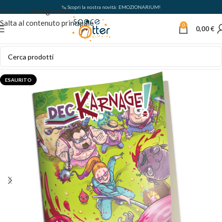
🦦 Scopri la nostra novità: EMOZIONARIUM!
Salta alla navigazione
Salta al contenuto principale
0
0,00
€
ESAURITO