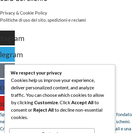
Privacy & Cookie Policy
Politiche di uso del sito, spedizioni e reclami
stagram
legram
We respect your privacy
Cookies help us improve your experience,
cebook
deliver personalized content, and analyze
traffic. You can choose which cookies to allow
outube
by clicking
Customize
. Click
Accept All
to
consent or
Reject All
to decline non-essential
Space Otter Publishing è uno studio creativo indipendente fondato
cookies.
nel 2022 che realizza giochi da tavolo e fumetti fuori dagli schemi.
Creiamo esperienze che uniscono regole chiare, idee originali e una