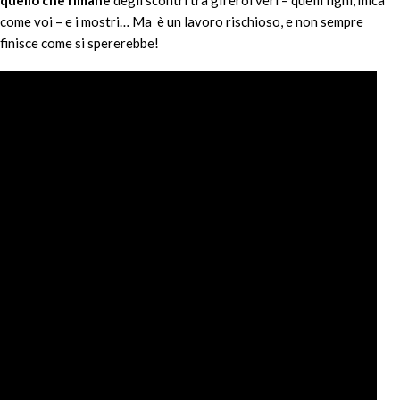
quello che rimane
degli scontri tra gli eroi veri – quelli fighi, mica
come voi – e i mostri… Ma è un lavoro rischioso, e non sempre
finisce come si spererebbe!