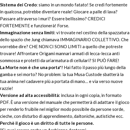
Sistema dei Credo
: siamo in un mondo fatato! Se credi fortemente
in qualcosa, potrebbe diventare reale! Giocare a palle di lava?
Passare attraverso i muri? Essere bellissimo? CREDICI
FORTEMENTE e funzionerà! Forse.
Immaginazione senza limiti
: vi trovate nel cestino della spazzatura
dello spazio che Jung chiamava IMMAGINARIO COLLETTIVO. Che
vorrebbe dire? CHE NON CI SONO LIMITI a quello che potreste
trovare! Affrontare Origami mannari armati di lecca-lecca anti
sommossa e protetti da un’armatura di cellulari? SI PUÒ FARE!
La Morte non è che una porta*!
Hai fatto il passo più lungo della
gamba e sei morto? No problem: la tua Musa Custode sbatterà la
tua anima nel cadavere più a portata di mano… e via verso nuove
razzìe!
Versione ad alta accessibilità:
inclusa in ogni copia, in formato
PDF. È una versione del manuale che permetterà di adattare il gioco
per renderlo fruibile nel miglior modo possibile da persone sorde,
cieche, con disturbo di apprendimento, daltoniche, autistiche ecc.
Perchè il gioco è un diritto di tutte le persone.