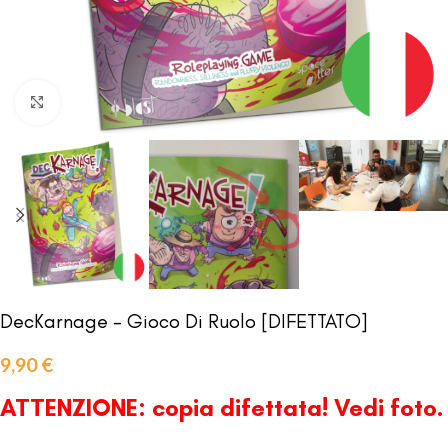
Clicca per ingrandire
DecKarnage – Gioco Di Ruolo [DIFETTATO]
9,90
€
ATTENZIONE: copia difettata! Vedi foto.