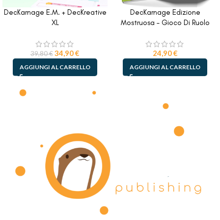
DecKarnage E.M. + DecKreative
DecKarnage Edizione
XL
Mostruosa – Gioco Di Ruolo
34,90
€
24,90
€
39,80
€
AGGIUNGI AL CARRELLO
AGGIUNGI AL CARRELLO