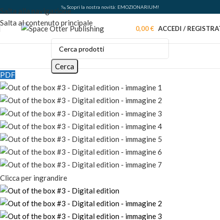
🦦 Scopri la nostra novità: EMOZIONARIUM!
Salta alla navigazione
Salta al contenuto principale
0,00
€
ACCEDI / REGISTRA
Cerca
PDF
Clicca per ingrandire