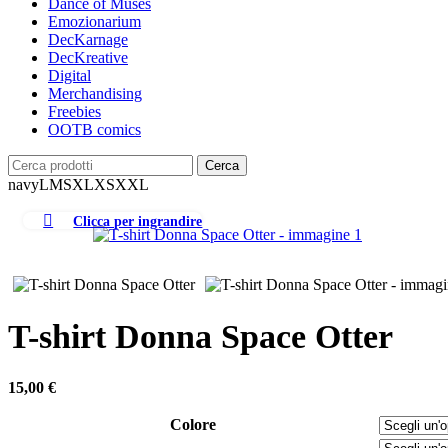
Dance of Muses
Emozionarium
DecKarnage
DecKreative
Digital
Merchandising
Freebies
OOTB comics
Cerca
navy
L
M
S
XL
XS
XXL
Clicca per ingrandire
T-shirt Donna Space Otter
15,00
€
Colore