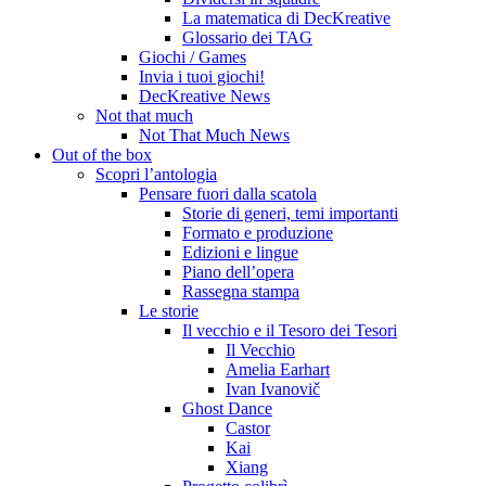
La matematica di DecKreative
Glossario dei TAG
Giochi / Games
Invia i tuoi giochi!
DecKreative News
Not that much
Not That Much News
Out of the box
Scopri l’antologia
Pensare fuori dalla scatola
Storie di generi, temi importanti
Formato e produzione
Edizioni e lingue
Piano dell’opera
Rassegna stampa
Le storie
Il vecchio e il Tesoro dei Tesori
Il Vecchio
Amelia Earhart
Ivan Ivanovič
Ghost Dance
Castor
Kai
Xiang