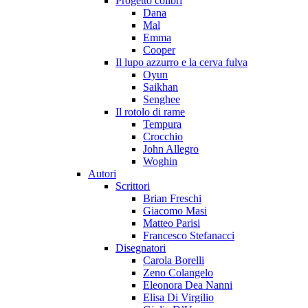
Progetto colibrì
Dana
Mal
Emma
Cooper
Il lupo azzurro e la cerva fulva
Oyun
Saikhan
Senghee
Il rotolo di rame
Tempura
Crocchio
John Allegro
Woghin
Autori
Scrittori
Brian Freschi
Giacomo Masi
Matteo Parisi
Francesco Stefanacci
Disegnatori
Carola Borelli
Zeno Colangelo
Eleonora Dea Nanni
Elisa Di Virgilio