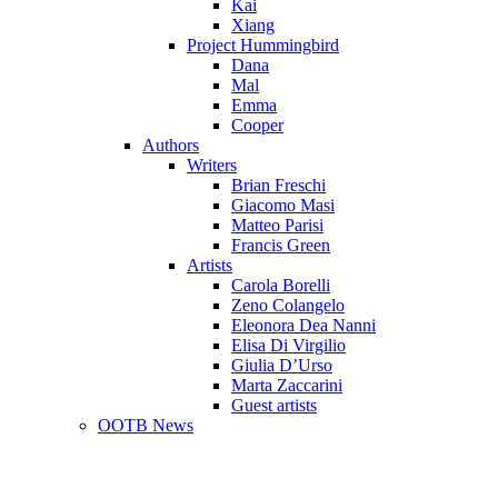
Kai
Xiang
Project Hummingbird
Dana
Mal
Emma
Cooper
Authors
Writers
Brian Freschi
Giacomo Masi
Matteo Parisi
Francis Green
Artists
Carola Borelli
Zeno Colangelo
Eleonora Dea Nanni
Elisa Di Virgilio
Giulia D’Urso
Marta Zaccarini
Guest artists
OOTB News