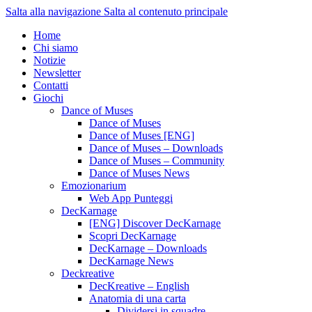
Salta alla navigazione
Salta al contenuto principale
Home
Chi siamo
Notizie
Newsletter
Contatti
Giochi
Dance of Muses
Dance of Muses
Dance of Muses [ENG]
Dance of Muses – Downloads
Dance of Muses – Community
Dance of Muses News
Emozionarium
Web App Punteggi
DecKarnage
[ENG] Discover DecKarnage
Scopri DecKarnage
DecKarnage – Downloads
DecKarnage News
Deckreative
DecKreative – English
Anatomia di una carta
Dividersi in squadre