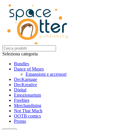
Seleziona categoria
Bundles
Dance of Muses
Espansioni e accessori
DecKarnage
DecKreative
Digital
Emozionarium
Freebies
Merchandising
Not That Much
OOTB comics
Promo