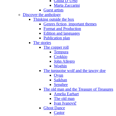
Giulia D’Urso
Marta Zaccarini
Guest artists
Discover the anthology
Thinking outside the box
Genres fiction, important themes
Format and Production
Edition and languages
Publication plan
The stories
The copper roll
Tempura
Crokkio
John Allegro
Woghin
The turquoise wolf and the tawny doe
Oyun
Saikhan
Senghee
The old man and the Treasure of Treasures
Amelia Earhart
The old man
Ivan Ivanovič
Ghost Dance
Castor