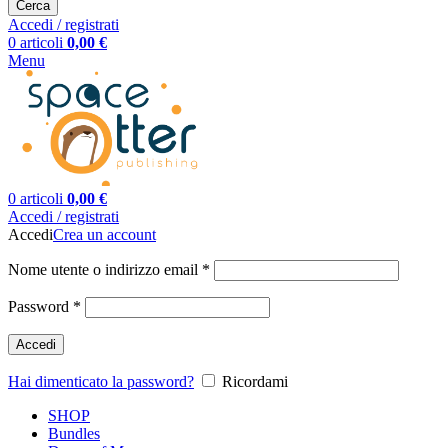
Cerca
Accedi / registrati
0
articoli
0,00
€
Menu
0
articoli
0,00
€
Accedi / registrati
Accedi
Crea un account
Nome utente o indirizzo email
*
Password
*
Accedi
Hai dimenticato la password?
Ricordami
SHOP
Bundles