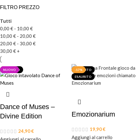
FILTRO PREZZO
Tutti
0,00
€
-
10,00
€
10,00
€
-
20,00
€
20,00
€
-
30,00
€
30,00
€
+
SALDI
ESAURITO
NUOVO
-12%
PDF
ESAURITO
-17%
ESAURITO
Dance of Muses –
Emozionarium
Divine Edition
19,90
€
24,90
€
Aggiungi al carrello
Aggiungi al carrello