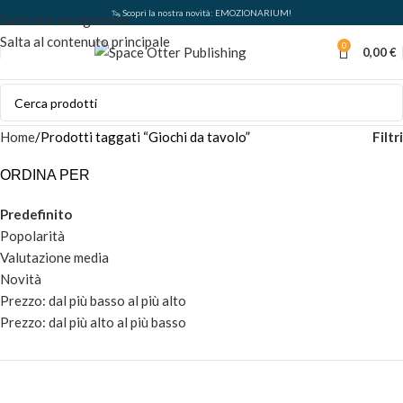
🦦 Scopri la nostra novità: EMOZIONARIUM!
Salta alla navigazione
Salta al contenuto principale
0
0,00
€
Filtri
Home
Prodotti taggati “Giochi da tavolo”
ORDINA PER
Predefinito
Popolarità
Valutazione media
Novità
Prezzo: dal più basso al più alto
Prezzo: dal più alto al più basso