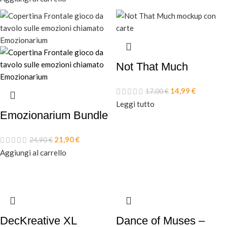
Not That Much
14,99
€
17,00
€
Leggi tutto
Emozionarium Bundle
21,90
€
24,90
€
Aggiungi al carrello
DecKreative XL
Dance of Muses –