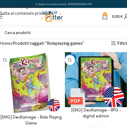
🦦 Scopri la nostra novità: EMOZIONARIUM!
Salta alla navigazione
Salta al contenuto principale
0
0,00
€
Filtri
Home
Prodotti taggati “Roleplaying games”
PDF
[ENG] DecKarnage – RPG –
digital edition
[ENG] DecKarnage – Role Playing
Game