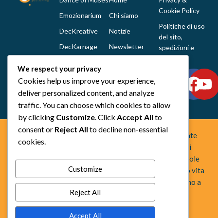
Cookie Policy
Emozionarium
Chi siamo
Politiche di uso
DecKreative
Notizie
del sito,
DecKarnage
Newsletter
spedizioni e
reclami
Not That Much
Contatti
We respect your privacy
Out of the box
Cookies help us improve your experience,
comics
deliver personalized content, and analyze
Tutti i prodotti
traffic. You can choose which cookies to allow
by clicking
Customize
. Click
Accept All
to
consent or
Reject All
to decline non-essential
Space Otter Publishing è uno studio creativo indipendente
cookies.
fondato nel 2022 che realizza giochi da tavolo e fumetti
fuori dagli schemi. Creiamo esperienze che uniscono regole
Customize
chiare, idee originali e una forte identità artistica, dando vita
a progetti che sorprendono, stimolano la mente e invitano a
Reject All
guardare oltre l’ovvio.
Accept All