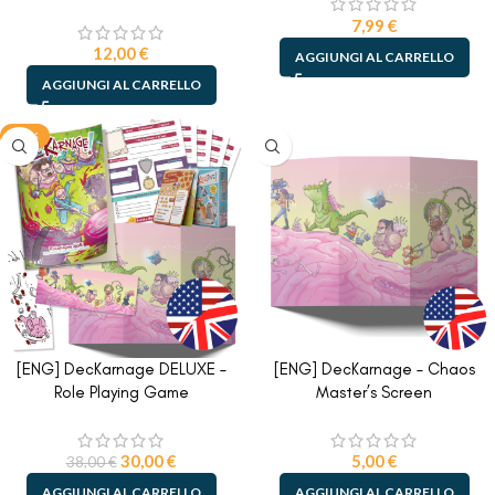
7,99
€
12,00
€
AGGIUNGI AL CARRELLO
AGGIUNGI AL CARRELLO
-21%
[ENG] DecKarnage DELUXE –
[ENG] DecKarnage – Chaos
Role Playing Game
Master’s Screen
30,00
€
5,00
€
38,00
€
AGGIUNGI AL CARRELLO
AGGIUNGI AL CARRELLO