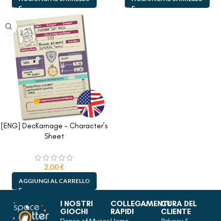
[ENG] DecKarnage – Character’s
Sheet
2,00
€
AGGIUNGI AL CARRELLO
I NOSTRI
COLLEGAMENTI
CURA DEL
GIOCHI
RAPIDI
CLIENTE
Dance of Muses
Home
Privacy &