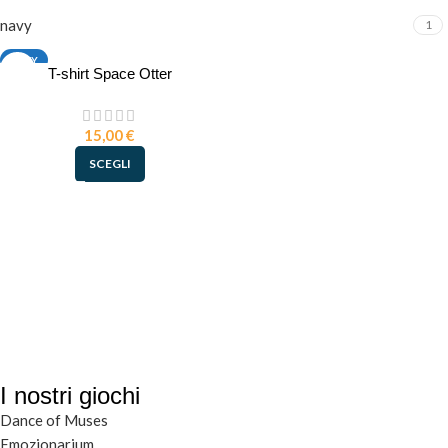
navy
1
NAVY
T-shirt Space Otter
L
M
S
15,00
€
XL
SCEGLI
XXL
I nostri giochi
Dance of Muses
Emozionarium