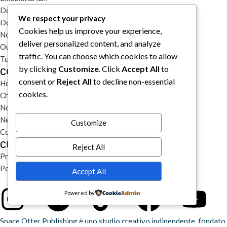
DecKreative
We respect your privacy
DecKarnage
Cookies help us improve your experience,
Not That Much
deliver personalized content, and analyze
Out of the box comics
traffic. You can choose which cookies to allow
Tutti i prodotti
collegamenti rapidi
by clicking
Customize
. Click
Accept All
to
consent or
Reject All
to decline non-essential
Home
cookies.
Chi siamo
Notizie
Newsletter
Customize
Contatti
cura del cliente
Reject All
Privacy & Cookie Policy
Politiche di uso del sito, spedizioni e reclami
Accept All
Powered by
Space Otter Publishing è uno studio creativo indipendente fondato