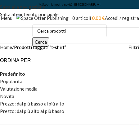
🦦 Scopri la nostra novità: EMOZIONARIUM!
Salta alla navigazione
Salta al contenuto principale
Menu
0
articoli
0,00
€
Accedi / registra
Cerca
Filtri
Home
Prodotti taggati “t-shirt”
ORDINA PER
Predefinito
Popolarità
Valutazione media
Novità
Prezzo: dal più basso al più alto
Prezzo: dal più alto al più basso