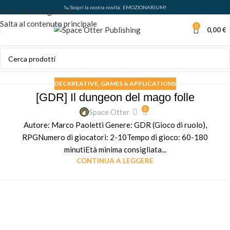
🦦 Scopri la nostra novità: EMOZIONARIUM!
Salta alla navigazione
Salta al contenuto principale
0
0,00
€
DECKREATIVE
,
GAMES & APPLICATIONS
[GDR] Il dungeon del mago folle
0
Space Otter
Autore: Marco Paoletti Genere: GDR (Gioco di ruolo),
RPGNumero di giocatori: 2-10Tempo di gioco: 60-180
minutiEtà minima consigliata...
CONTINUA A LEGGERE