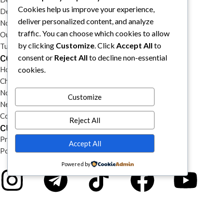
Cookies help us improve your experience,
DecKarnage
deliver personalized content, and analyze
Not That Much
traffic. You can choose which cookies to allow
Out of the box comics
by clicking
Customize
. Click
Accept All
to
Tutti i prodotti
collegamenti rapidi
consent or
Reject All
to decline non-essential
Home
cookies.
Chi siamo
Notizie
Customize
Newsletter
Contatti
Reject All
cura del cliente
Privacy & Cookie Policy
Accept All
Politiche di uso del sito, spedizioni e reclami
Powered by
Space Otter Publishing è uno studio creativo indipendente fondato
nel 2022 che realizza giochi da tavolo e fumetti fuori dagli schemi.