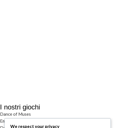
I nostri giochi
Dance of Muses
Emozionarium
We respect your privacy
DecKreative