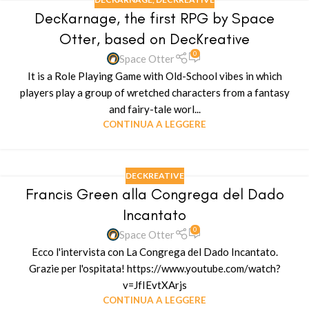
DecKarnage, the first RPG by Space
Otter, based on DecKreative
0
Space Otter
It is a Role Playing Game with Old-School vibes in which
players play a group of wretched characters from a fantasy
and fairy-tale worl...
CONTINUA A LEGGERE
DECKREATIVE
Francis Green alla Congrega del Dado
Incantato
0
Space Otter
Ecco l'intervista con La Congrega del Dado Incantato.
Grazie per l'ospitata! https://www.youtube.com/watch?
v=JfIEvtXArjs
CONTINUA A LEGGERE