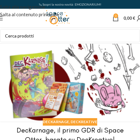
🦦 Scopri la nostra novità: EMOZIONARIUM!
Salta alla navigazione
Salta al contenuto principale
0
0,00
€
DECKARNAGE
,
DECKREATIVE
DecKarnage, il primo GDR di Space
Otter, basato su DecKreative!