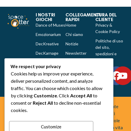
I NOSTRI
COLLEGAMENTI
CURA DEL
GIOCHI
RAPIDI
CLIENTE
Dance of Muses
Home
Privacy &
Cookie Policy
Emozionarium
Chi siamo
Politiche di uso
DecKreative
Notizie
del sito,
DecKarnage
Newsletter
spedizioni e
reclami
Not That Much
Contatti
We respect your privacy
Out of the box
Cookies help us improve your experience,
comics
deliver personalized content, and analyze
Tutti i prodotti
traffic. You can choose which cookies to allow
by clicking
Customize
. Click
Accept All
to
consent or
Reject All
to decline non-essential
Space Otter Publishing è uno studio creativo indipendente
cookies.
fondato nel 2022 che realizza giochi da tavolo e fumetti
fuori dagli schemi. Creiamo esperienze che uniscono regole
Customize
chiare, idee originali e una forte identità artistica, dando vita