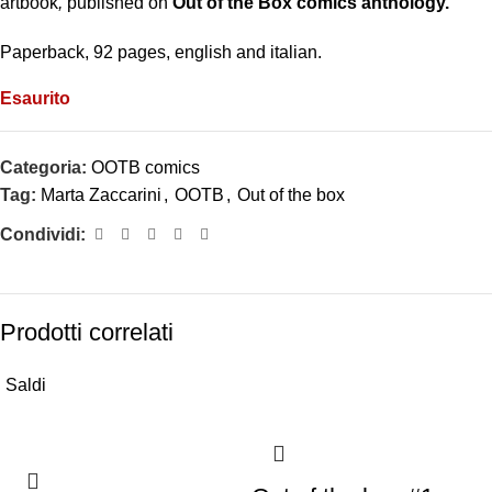
artbook
,
published on
Out of the Box comics anthology.
Paperback, 92 pages, english and italian.
Esaurito
Categoria:
OOTB comics
Tag:
Marta Zaccarini
,
OOTB
,
Out of the box
Condividi:
Prodotti correlati
Saldi