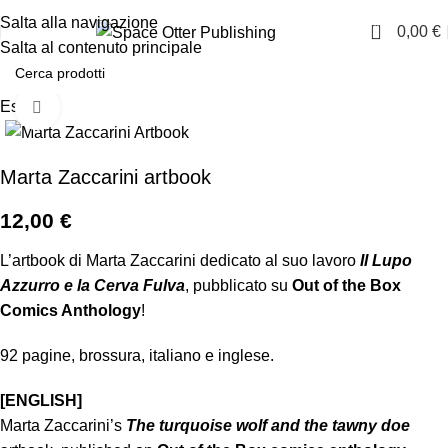
🦦 Scopri la nostra novità: EMOZIONARIUM!
Salta alla navigazione
0
0,00
€
Salta al contenuto principale
Esaurito
Clicca per ingrandire
Marta Zaccarini artbook
12,00
€
L’artbook di Marta Zaccarini dedicato al suo lavoro
Il Lupo
Azzurro e la Cerva Fulva
, pubblicato su
Out of the Box
Comics Anthology
!
92 pagine, brossura, italiano e inglese.
[ENGLISH]
Marta Zaccarini’s
The turquoise wolf and the tawny doe