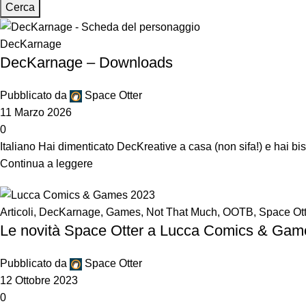
Cerca
DecKarnage
DecKarnage – Downloads
Pubblicato da
Space Otter
11 Marzo 2026
0
Italiano Hai dimenticato DecKreative a casa (non sifa!) e hai b
Continua a leggere
Articoli
,
DecKarnage
,
Games
,
Not That Much
,
OOTB
,
Space Ott
Le novità Space Otter a Lucca Comics & Gam
Pubblicato da
Space Otter
12 Ottobre 2023
0