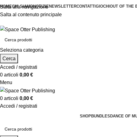
HOME
CHI SIAMO
NOTIZIE
NEWSLETTER
CONTATTI
GIOCHI
OUT OF THE 
Salta alla navigazione
Salta al contenuto principale
Seleziona categoria
Cerca
Accedi / registrati
0
articoli
0,00
€
Menu
0
articoli
0,00
€
Accedi / registrati
SHOP
BUNDLES
DANCE OF M