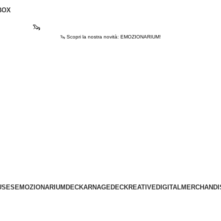
BOX
🦦
Scopri la nostra novità: EMOZIONARIUM!
🦦 Scopri la nostra novità: EMOZIONARIUM!
USES
EMOZIONARIUM
DECKARNAGE
DECKREATIVE
DIGITAL
MERCHANDI