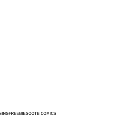
SING
FREEBIES
OOTB COMICS