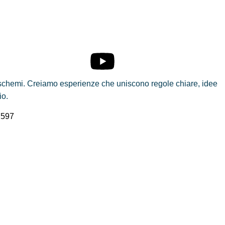
i schemi. Creiamo esperienze che uniscono regole chiare, idee
io.
7597