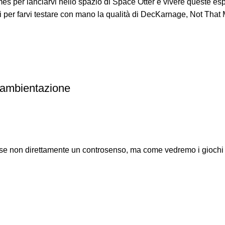
es per lanciarvi nello spazio di Space Otter e vivere queste esp
per farvi testare con mano la qualità di DecKarnage, Not That 
te ambientazione
, se non direttamente un controsenso, ma come vedremo i giochi 