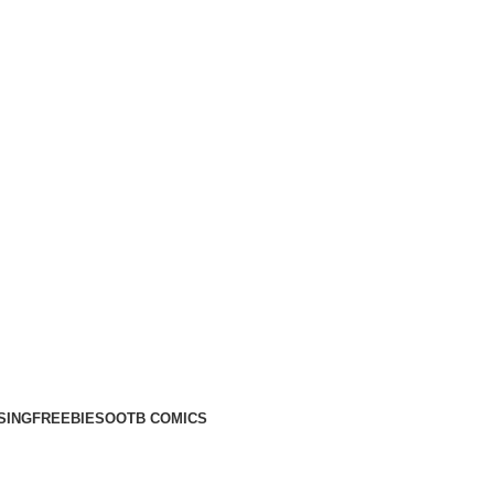
SING
FREEBIES
OOTB COMICS