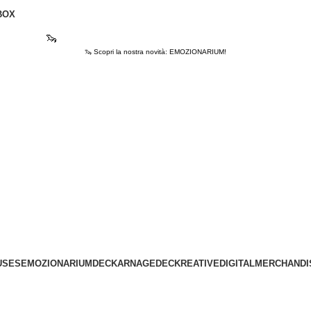
BOX
🦦
Scopri la nostra novità: EMOZIONARIUM!
🦦 Scopri la nostra novità: EMOZIONARIUM!
USES
EMOZIONARIUM
DECKARNAGE
DECKREATIVE
DIGITAL
MERCHANDI