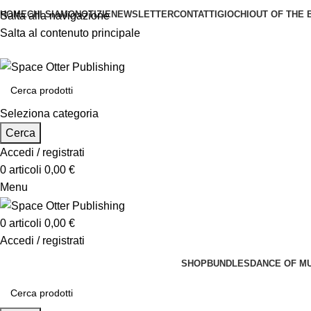
HOME
CHI SIAMO
NOTIZIE
NEWSLETTER
CONTATTI
GIOCHI
OUT OF THE 
Salta alla navigazione
Salta al contenuto principale
Seleziona categoria
Cerca
Accedi / registrati
0
articoli
0,00
€
Menu
0
articoli
0,00
€
Accedi / registrati
SHOP
BUNDLES
DANCE OF M