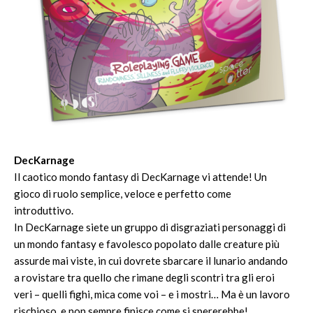
DecKarnage
Il caotico mondo fantasy di DecKarnage vi attende! Un
gioco di ruolo semplice, veloce e perfetto come
introduttivo.
In DecKarnage siete un gruppo di disgraziati personaggi di
un mondo fantasy e favolesco popolato dalle creature più
assurde mai viste, in cui dovrete sbarcare il lunario andando
a rovistare tra quello che rimane degli scontri tra gli eroi
veri – quelli fighi, mica come voi – e i mostri… Ma è un lavoro
rischioso, e non sempre finisce come si spererebbe!