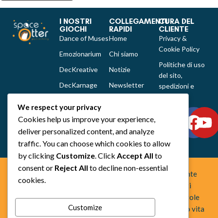
I NOSTRI
COLLEGAMENTI
CURA DEL
GIOCHI
RAPIDI
CLIENTE
Dance of Muses
Home
Privacy &
Cookie Policy
Emozionarium
Chi siamo
Politiche di uso
DecKreative
Notizie
del sito,
DecKarnage
Newsletter
spedizioni e
reclami
Not That Much
Contatti
We respect your privacy
Out of the box
Cookies help us improve your experience,
comics
deliver personalized content, and analyze
Tutti i prodotti
traffic. You can choose which cookies to allow
by clicking
Customize
. Click
Accept All
to
consent or
Reject All
to decline non-essential
Space Otter Publishing è uno studio creativo indipendente
cookies.
fondato nel 2022 che realizza giochi da tavolo e fumetti
fuori dagli schemi. Creiamo esperienze che uniscono regole
Customize
chiare, idee originali e una forte identità artistica, dando vita