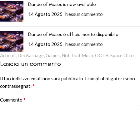
Dance of Muses is now available
14 Agosto 2025
Nessun commento
Dance of Muses è ufficialmente disponibile
14 Agosto 2025
Nessun commento
Articoli
,
DecKarnage
,
Games
,
Not That Much
,
OOTB
,
Space Otter
Lascia un commento
Il tuo indirizzo email non sarà pubblicato.
Alternative:
I campi obbligatori sono
*
contrassegnati
*
Commento