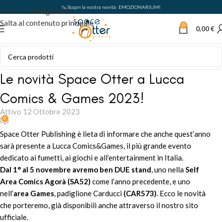
🦦 Scopri la nostra novità: EMOZIONARIUM!
Salta alla navigazione
Salta al contenuto principale
0
0,00
€
Le novità Space Otter a Lucca
Comics & Games 2023!
Attivo 12 Ottobre 2023
0
Space Otter Publishing è lieta di informare che anche quest’anno
sarà presente a Lucca Comics&Games, il più grande evento
dedicato ai fumetti, ai giochi e all’entertainment in Italia.
Dal 1° al 5 novembre avremo ben DUE stand
, uno nella
Self
Area Comics Agorà (SA52)
come l’anno precedente, e uno
nell’
area Games
, padiglione Carducci
(CAR573)
. Ecco le novità
che porteremo, già disponibili anche attraverso il nostro sito
ufficiale.