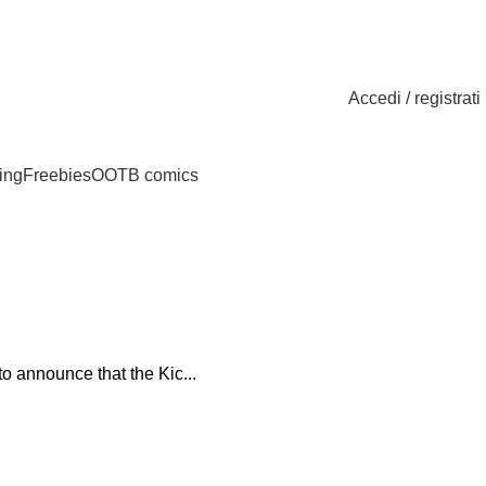
OZIONARIUM!
Accedi / registrati
ing
Freebies
OOTB comics
nnounce that the Kic...