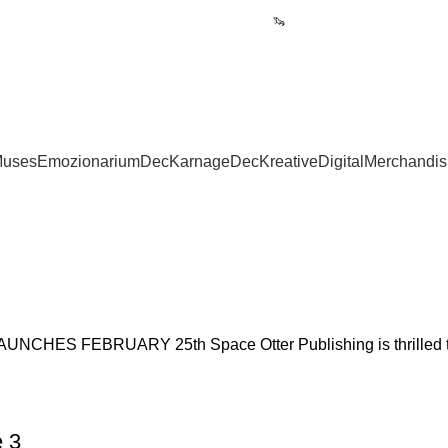
🦦
Scopri la nostra novità: EM
Muses
Emozionarium
DecKarnage
DecKreative
Digital
Merchandis
 FEBRUARY 25th Space Otter Publishing is thrilled to a
e 3