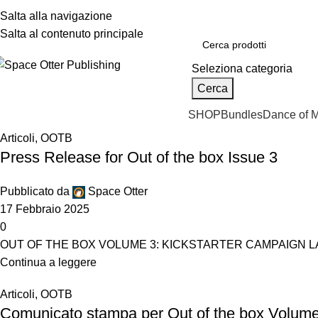
ome
Salta alla navigazione
Chi siamo
Notizie
Newsletter
Contatti
Giochi
Out of the box
Salta al contenuto principale
Seleziona categoria
Cerca
SHOP
Bundles
Dance of 
Articoli
,
OOTB
Press Release for Out of the box Issue 3
Pubblicato da
Space Otter
17 Febbraio 2025
0
OUT OF THE BOX VOLUME 3: KICKSTARTER CAMPAIGN LAUNCHES
Continua a leggere
Articoli
,
OOTB
Comunicato stampa per Out of the box Volum