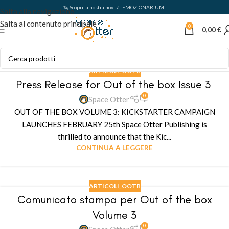
🦦 Scopri la nostra novità: EMOZIONARIUM!
Salta alla navigazione
Salta al contenuto principale
0
0,00
€
ARTICOLI
,
OOTB
Press Release for Out of the box Issue 3
0
Space Otter
OUT OF THE BOX VOLUME 3: KICKSTARTER CAMPAIGN
LAUNCHES FEBRUARY 25th Space Otter Publishing is
thrilled to announce that the Kic...
CONTINUA A LEGGERE
ARTICOLI
,
OOTB
Comunicato stampa per Out of the box
Volume 3
0