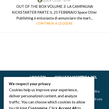
Space Otter
OUT OF THE BOX VOLUME 3: LA CAMPAGNA
KICKSTARTER PARTE IL 25 FEBBRAIO Space Otter
Publishing è entusiasta di annunciare che mart...
CONTINUA A LEGGERE
I NOSTRI
COLLEGAMENTI
CURA DEL
GIOCHI
RAPIDI
CLIENTE
We respect your privacy
Dance of Muses
Home
Privacy &
Cookies help us improve your experience,
Cookie Policy
Emozionarium
Chi siamo
deliver personalized content, and analyze
Politiche di uso
DecKreative
Notizie
traffic. You can choose which cookies to allow
del sito,
by clicking
Customize
. Click
Accept All
to