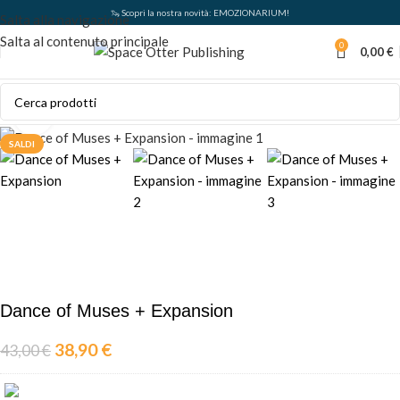
🦦 Scopri la nostra novità: EMOZIONARIUM!
Salta alla navigazione
Salta al contenuto principale
0
0,00
€
Clicca per ingrandire
SALDI
Dance of Muses + Expansion
38,90
€
43,00
€