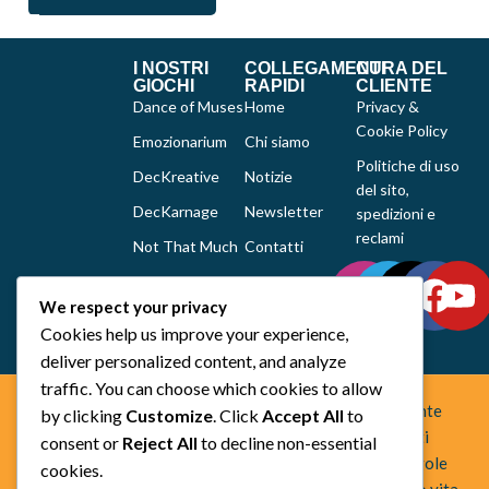
I NOSTRI
COLLEGAMENTI
CURA DEL
GIOCHI
RAPIDI
CLIENTE
Dance of Muses
Home
Privacy &
Cookie Policy
Emozionarium
Chi siamo
Politiche di uso
DecKreative
Notizie
del sito,
DecKarnage
Newsletter
spedizioni e
reclami
Not That Much
Contatti
Out of the box
comics
We respect your privacy
Cookies help us improve your experience,
Tutti i prodotti
deliver personalized content, and analyze
traffic. You can choose which cookies to allow
Space Otter Publishing è uno studio creativo indipendente
by clicking
Customize
. Click
Accept All
to
fondato nel 2022 che realizza giochi da tavolo e fumetti
consent or
Reject All
to decline non-essential
fuori dagli schemi. Creiamo esperienze che uniscono regole
cookies.
chiare, idee originali e una forte identità artistica, dando vita